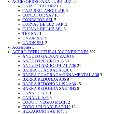
ACCESORIOS PARA TUBO LUZ
56
CAJA OCTAGONAL
6
CAJA RECTANGULAR
6
CONECTOR SAP
10
CONECTOR SEL
5
CURVAS DE LUZ SAP
11
CURVAS DE LUZ SEL
6
TEE SAP
1
UNION SAP
9
UNION SEL
2
Accessories
5
ACERO ESTRUCTURAL Y CONEXIONES
602
ANGULO GALVANIZADO
8
ANGULO NEGRO A36
30
ANGULO NEGRO DUAL A36
21
BARRA CUADRADA A36
6
BARRA CUADRADA ORNAMENTAL A36
3
BARRA REDONDA A36
8
BARRA REDONDA LISA A36
15
BARRA REDONDA SAE 1045
8
CANAL C A36
1
CANAL U A36
6
CODO F. NEGRO MECH
2
CODO SOLDABLE SCH10
18
HEXAGONO SAE 1045
3