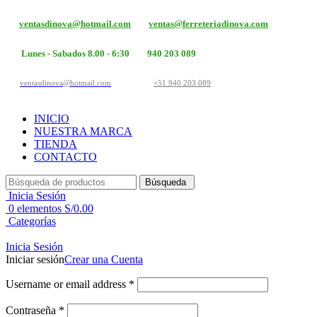
ventasdinova@hotmail.com
ventas@ferreteriadinova.com
Lunes - Sabados 8.00 - 6:30
940 203 089
ventasdinova@hotmail.com
+51 940 203 089
INICIO
NUESTRA MARCA
TIENDA
CONTACTO
Búsqueda
Inicia Sesión
0
elementos
S/
0.00
Categorías
Inicia Sesión
Iniciar sesión
Crear una Cuenta
Username or email address
*
Contraseña
*