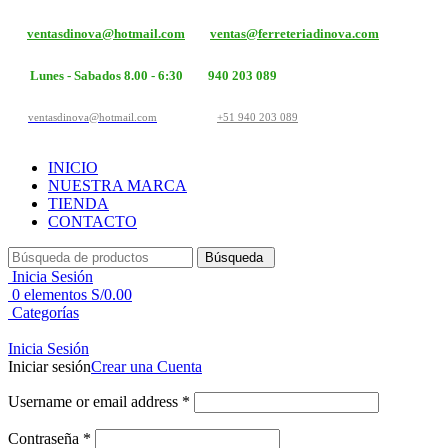
ventasdinova@hotmail.com
ventas@ferreteriadinova.com
Lunes - Sabados 8.00 - 6:30
940 203 089
ventasdinova@hotmail.com
+51 940 203 089
INICIO
NUESTRA MARCA
TIENDA
CONTACTO
Búsqueda
Inicia Sesión
0
elementos
S/
0.00
Categorías
Inicia Sesión
Iniciar sesión
Crear una Cuenta
Username or email address
*
Contraseña
*