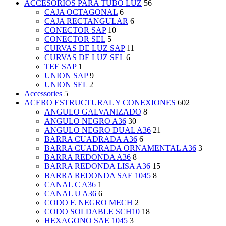
ACCESORIOS PARA TUBO LUZ
56
CAJA OCTAGONAL
6
CAJA RECTANGULAR
6
CONECTOR SAP
10
CONECTOR SEL
5
CURVAS DE LUZ SAP
11
CURVAS DE LUZ SEL
6
TEE SAP
1
UNION SAP
9
UNION SEL
2
Accessories
5
ACERO ESTRUCTURAL Y CONEXIONES
602
ANGULO GALVANIZADO
8
ANGULO NEGRO A36
30
ANGULO NEGRO DUAL A36
21
BARRA CUADRADA A36
6
BARRA CUADRADA ORNAMENTAL A36
3
BARRA REDONDA A36
8
BARRA REDONDA LISA A36
15
BARRA REDONDA SAE 1045
8
CANAL C A36
1
CANAL U A36
6
CODO F. NEGRO MECH
2
CODO SOLDABLE SCH10
18
HEXAGONO SAE 1045
3