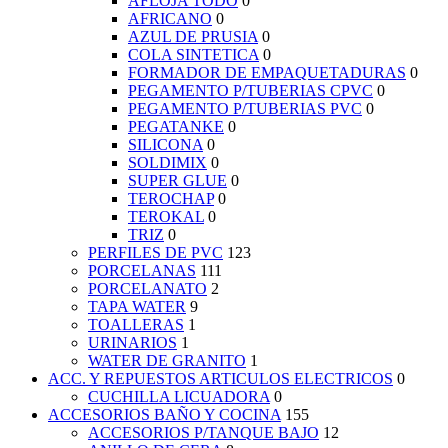
AFLOJA TODO
0
AFRICANO
0
AZUL DE PRUSIA
0
COLA SINTETICA
0
FORMADOR DE EMPAQUETADURAS
0
PEGAMENTO P/TUBERIAS CPVC
0
PEGAMENTO P/TUBERIAS PVC
0
PEGATANKE
0
SILICONA
0
SOLDIMIX
0
SUPER GLUE
0
TEROCHAP
0
TEROKAL
0
TRIZ
0
PERFILES DE PVC
123
PORCELANAS
111
PORCELANATO
2
TAPA WATER
9
TOALLERAS
1
URINARIOS
1
WATER DE GRANITO
1
ACC. Y REPUESTOS ARTICULOS ELECTRICOS
0
CUCHILLA LICUADORA
0
ACCESORIOS BAÑO Y COCINA
155
ACCESORIOS P/TANQUE BAJO
12