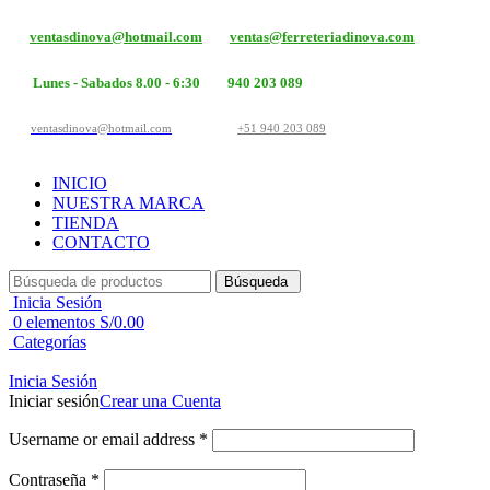
ventasdinova@hotmail.com
ventas@ferreteriadinova.com
Lunes - Sabados 8.00 - 6:30
940 203 089
ventasdinova@hotmail.com
+51 940 203 089
INICIO
NUESTRA MARCA
TIENDA
CONTACTO
Búsqueda
Inicia Sesión
0
elementos
S/
0.00
Categorías
Inicia Sesión
Iniciar sesión
Crear una Cuenta
Username or email address
*
Contraseña
*