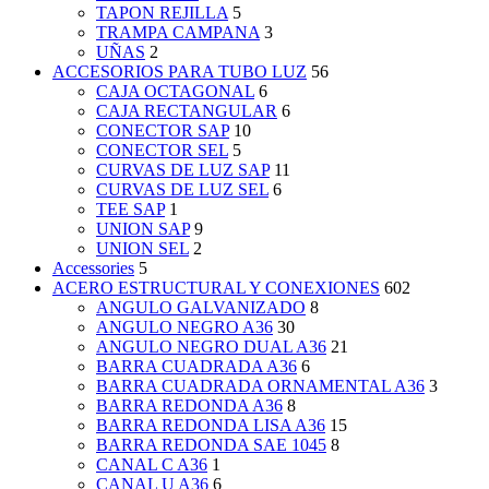
TAPON REJILLA
5
TRAMPA CAMPANA
3
UÑAS
2
ACCESORIOS PARA TUBO LUZ
56
CAJA OCTAGONAL
6
CAJA RECTANGULAR
6
CONECTOR SAP
10
CONECTOR SEL
5
CURVAS DE LUZ SAP
11
CURVAS DE LUZ SEL
6
TEE SAP
1
UNION SAP
9
UNION SEL
2
Accessories
5
ACERO ESTRUCTURAL Y CONEXIONES
602
ANGULO GALVANIZADO
8
ANGULO NEGRO A36
30
ANGULO NEGRO DUAL A36
21
BARRA CUADRADA A36
6
BARRA CUADRADA ORNAMENTAL A36
3
BARRA REDONDA A36
8
BARRA REDONDA LISA A36
15
BARRA REDONDA SAE 1045
8
CANAL C A36
1
CANAL U A36
6