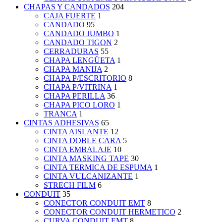
CHAPAS Y CANDADOS
204
CAJA FUERTE
1
CANDADO
95
CANDADO JUMBO
1
CANDADO TIGON
2
CERRADURAS
55
CHAPA LENGÜETA
1
CHAPA MANIJA
2
CHAPA P/ESCRITORIO
8
CHAPA P/VITRINA
1
CHAPA PERILLA
36
CHAPA PICO LORO
1
TRANCA
1
CINTAS ADHESIVAS
65
CINTA AISLANTE
12
CINTA DOBLE CARA
5
CINTA EMBALAJE
10
CINTA MASKING TAPE
30
CINTA TERMICA DE ESPUMA
1
CINTA VULCANIZANTE
1
STRECH FILM
6
CONDUIT
35
CONECTOR CONDUIT EMT
8
CONECTOR CONDUIT HERMETICO
2
CURVA CONDUIT EMT
8