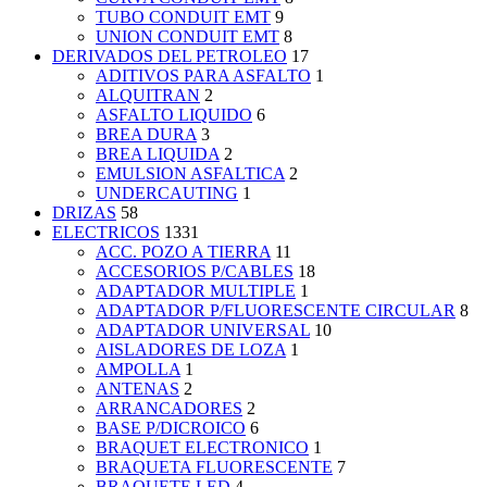
TUBO CONDUIT EMT
9
UNION CONDUIT EMT
8
DERIVADOS DEL PETROLEO
17
ADITIVOS PARA ASFALTO
1
ALQUITRAN
2
ASFALTO LIQUIDO
6
BREA DURA
3
BREA LIQUIDA
2
EMULSION ASFALTICA
2
UNDERCAUTING
1
DRIZAS
58
ELECTRICOS
1331
ACC. POZO A TIERRA
11
ACCESORIOS P/CABLES
18
ADAPTADOR MULTIPLE
1
ADAPTADOR P/FLUORESCENTE CIRCULAR
8
ADAPTADOR UNIVERSAL
10
AISLADORES DE LOZA
1
AMPOLLA
1
ANTENAS
2
ARRANCADORES
2
BASE P/DICROICO
6
BRAQUET ELECTRONICO
1
BRAQUETA FLUORESCENTE
7
BRAQUETE LED
4