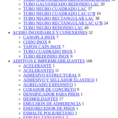
TUBO GALVANIZADO REDONDO LAC
20
TUBO NEGRO CUADRADO LAC
37
TUBO NEGRO CUADRADO LAC G°B
19
TUBO NEGRO RECTANGULAR LAC
38
TUBO NEGRO RECTANGULAR LAC G°B
24
TUBO NEGRO REDONDO LAC
49
ACERO INOXIDABLE Y CONEXIONES
32
CANOPLA INOX
7
CODO INOX
8
TAPON CAPS INOX
7
TUBO CUADRADO INOX
1
TUBO REDONDO INOX
9
ADITIVOS E IMPERMEABILIZANTES
168
ACELERANTE
1
ACELERANTES
11
ADHESIVO ESTRUCTURAL
6
ADHESIVO Y SELLADOR ELASTICO
1
AGREGADO EXPANSIVO
1
CURADOR DE CONCRETO
9
DENSIFICADOR PARA PISOS
1
DESMOLDANTES
17
EMULSION DE ADHERENCIA
1
ENDURECEDOR DE PISOS
1
ESMALTE POLIURETANO
2
ESPUMA EXPANSIVA
3