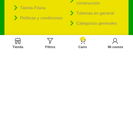
construcción
Tienda Física
Tuberias en general
Políticas y condiciones
Categorías generales
| Contáctenos
0
Tienda
Filtros
Carro
Mi cuenta
Ferretería Dinova
ventas@ferreteriadinova.com
ventasdinova@hotmail.com
Ferreteriadinova.com
Ferreteria Dinova
© 2023 Ferreteria DINOVA
. Todos los derechos reservados.