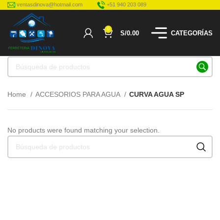
ventasdinova@hotmail.com
+51 940 203 089
0
S/
0.00
CATEGORÍAS
Home
ACCESORIOS PARA AGUA
CURVA AGUA SP
No products were found matching your selection.