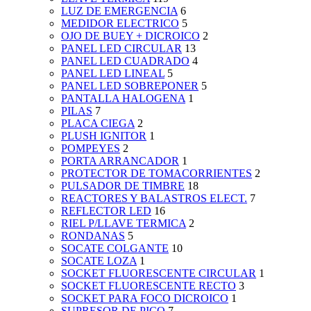
LUZ DE EMERGENCIA
6
MEDIDOR ELECTRICO
5
OJO DE BUEY + DICROICO
2
PANEL LED CIRCULAR
13
PANEL LED CUADRADO
4
PANEL LED LINEAL
5
PANEL LED SOBREPONER
5
PANTALLA HALOGENA
1
PILAS
7
PLACA CIEGA
2
PLUSH IGNITOR
1
POMPEYES
2
PORTA ARRANCADOR
1
PROTECTOR DE TOMACORRIENTES
2
PULSADOR DE TIMBRE
18
REACTORES Y BALASTROS ELECT.
7
REFLECTOR LED
16
RIEL P/LLAVE TERMICA
2
RONDANAS
5
SOCATE COLGANTE
10
SOCATE LOZA
1
SOCKET FLUORESCENTE CIRCULAR
1
SOCKET FLUORESCENTE RECTO
3
SOCKET PARA FOCO DICROICO
1
SUPRESOR DE PICO
7