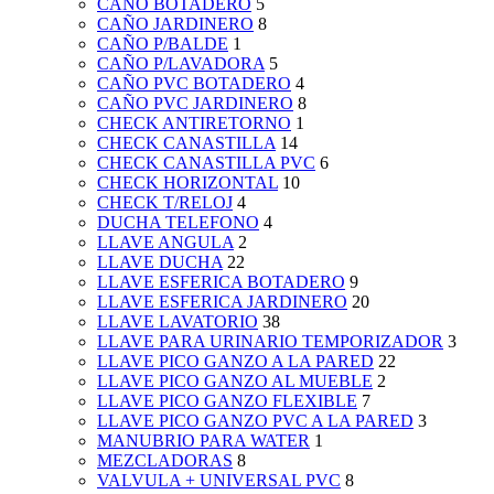
CAÑO BOTADERO
5
CAÑO JARDINERO
8
CAÑO P/BALDE
1
CAÑO P/LAVADORA
5
CAÑO PVC BOTADERO
4
CAÑO PVC JARDINERO
8
CHECK ANTIRETORNO
1
CHECK CANASTILLA
14
CHECK CANASTILLA PVC
6
CHECK HORIZONTAL
10
CHECK T/RELOJ
4
DUCHA TELEFONO
4
LLAVE ANGULA
2
LLAVE DUCHA
22
LLAVE ESFERICA BOTADERO
9
LLAVE ESFERICA JARDINERO
20
LLAVE LAVATORIO
38
LLAVE PARA URINARIO TEMPORIZADOR
3
LLAVE PICO GANZO A LA PARED
22
LLAVE PICO GANZO AL MUEBLE
2
LLAVE PICO GANZO FLEXIBLE
7
LLAVE PICO GANZO PVC A LA PARED
3
MANUBRIO PARA WATER
1
MEZCLADORAS
8
VALVULA + UNIVERSAL PVC
8