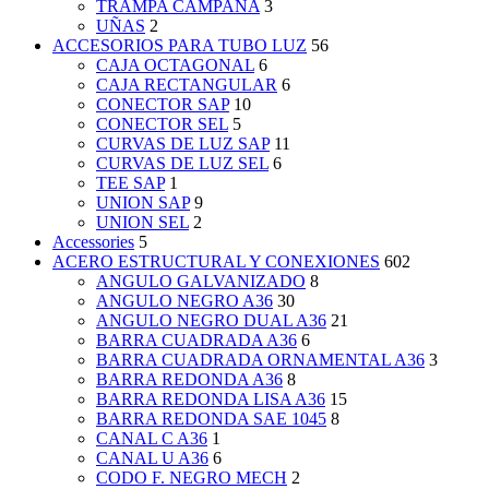
TRAMPA CAMPANA
3
UÑAS
2
ACCESORIOS PARA TUBO LUZ
56
CAJA OCTAGONAL
6
CAJA RECTANGULAR
6
CONECTOR SAP
10
CONECTOR SEL
5
CURVAS DE LUZ SAP
11
CURVAS DE LUZ SEL
6
TEE SAP
1
UNION SAP
9
UNION SEL
2
Accessories
5
ACERO ESTRUCTURAL Y CONEXIONES
602
ANGULO GALVANIZADO
8
ANGULO NEGRO A36
30
ANGULO NEGRO DUAL A36
21
BARRA CUADRADA A36
6
BARRA CUADRADA ORNAMENTAL A36
3
BARRA REDONDA A36
8
BARRA REDONDA LISA A36
15
BARRA REDONDA SAE 1045
8
CANAL C A36
1
CANAL U A36
6
CODO F. NEGRO MECH
2