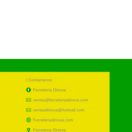
TUBERI
S
S/
41.21
UM:
uni
Cód.:
89
| Contáctenos
Ferretería Dinova
ventas@ferreteriadinova.com
ventasdinova@hotmail.com
Ferreteriadinova.com
Ferreteria Dinova