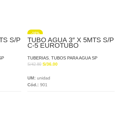
-16%
-20%
TS S/P
TUBO AGUA 3″ X 5MTS S/P
C-5 EUROTUBO
SP
TUBERIAS
,
TUBOS PARA AGUA SP
S/
36.00
S/
42.80
Add To Cart
UM:
unidad
Cód.:
901
TUBO
S/P 