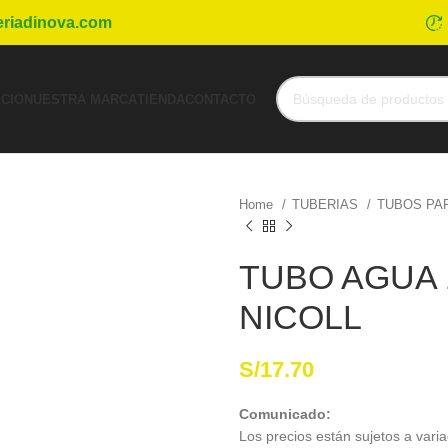
eriadinova.com
ICIO
NUESTRA MARCA
TIENDA
CONTACTO
Home
TUBERIAS
TUBOS PA
TUBO AGUA 1 
NICOLL
S/
17.70
Comunicado:
Los precios están sujetos a varia