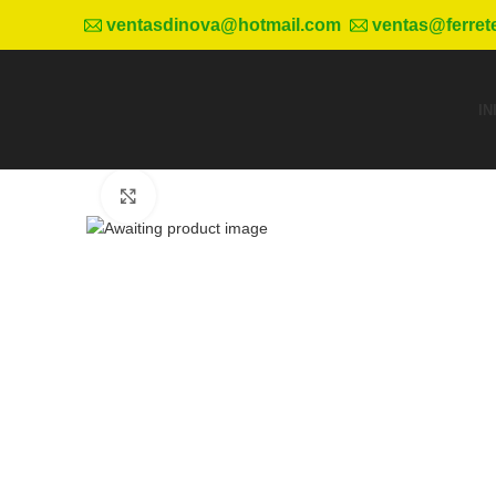
ventasdinova@hotmail.com
ventas@ferret
IN
Haga Click para agrandar