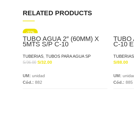
RELATED PRODUCTS
-11%
TUBO AGUA 2″ (60MM) X
TUBO 
5MTS S/P C-10
C-10 
EUROTUBO
TUBERIAS
,
TUBOS PARA AGUA SP
TUBERIAS
S/
32.00
S/
88.00
S/
36.00
Add To Cart
UM:
unidad
UM:
unida
Cód.:
882
Cód.:
885