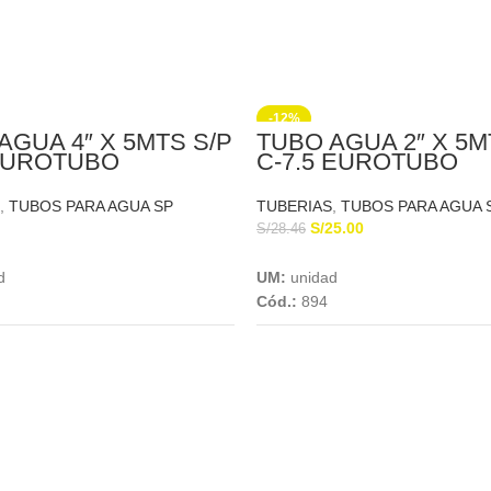
-12%
AGUA 4″ X 5MTS S/P
TUBO AGUA 2″ X 5M
EUROTUBO
C-7.5 EUROTUBO
,
TUBOS PARA AGUA SP
TUBERIAS
,
TUBOS PARA AGUA 
S/
25.00
S/
28.46
Add To Cart
Add To Cart
d
UM:
unidad
Cód.:
894