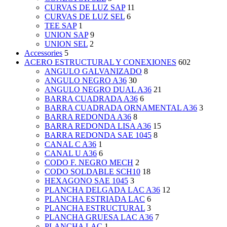
CURVAS DE LUZ SAP
11
CURVAS DE LUZ SEL
6
TEE SAP
1
UNION SAP
9
UNION SEL
2
Accessories
5
ACERO ESTRUCTURAL Y CONEXIONES
602
ANGULO GALVANIZADO
8
ANGULO NEGRO A36
30
ANGULO NEGRO DUAL A36
21
BARRA CUADRADA A36
6
BARRA CUADRADA ORNAMENTAL A36
3
BARRA REDONDA A36
8
BARRA REDONDA LISA A36
15
BARRA REDONDA SAE 1045
8
CANAL C A36
1
CANAL U A36
6
CODO F. NEGRO MECH
2
CODO SOLDABLE SCH10
18
HEXAGONO SAE 1045
3
PLANCHA DELGADA LAC A36
12
PLANCHA ESTRIADA LAC
6
PLANCHA ESTRUCTURAL
3
PLANCHA GRUESA LAC A36
7
PLANCHA LAC
1