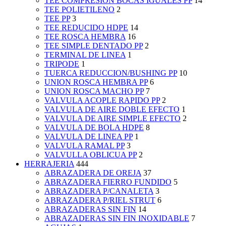
TEE COMPRESION BOCAS IGUALES PP
14
TEE POLIETILENO
2
TEE PP
3
TEE REDUCIDO HDPE
14
TEE ROSCA HEMBRA
16
TEE SIMPLE DENTADO PP
2
TERMINAL DE LINEA
1
TRIPODE
1
TUERCA REDUCCION/BUSHING PP
10
UNION ROSCA HEMBRA PP
6
UNION ROSCA MACHO PP
7
VALVULA ACOPLE RAPIDO PP
2
VALVULA DE AIRE DOBLE EFECTO
1
VALVULA DE AIRE SIMPLE EFECTO
2
VALVULA DE BOLA HDPE
8
VALVULA DE LINEA PP
1
VALVULA RAMAL PP
3
VALVULLA OBLICUA PP
2
HERRAJERIA
444
ABRAZADERA DE OREJA
37
ABRAZADERA FIERRO FUNDIDO
5
ABRAZADERA P/CANALETA
3
ABRAZADERA P/RIEL STRUT
6
ABRAZADERAS SIN FIN
14
ABRAZADERAS SIN FIN INOXIDABLE
7