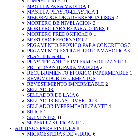
LIMPIADORES
10
MASILLA PARA MADERA
1
MASILLA PLASTO-ELASTICA
1
MEJORADOR DE ADHERENCIA PISOS
2
MORTERO DE NIVELACION
3
MORTERO PARA REPARACIONES
1
MORTERO PREDOSIFICADO
1
MORTERO REFORZADO
2
PEGAMENTO EPOXICO PARA CONCRETOS
3
PEGAMENTO EXTRAFUERTE P/MAYOLICAS
2
PLASTIFICANTE
5
PLASTIFICANTE E IMPERMEABILIZANTE
1
PRESERVANTE PARA MADERA
2
RECUBRIMIENTO EPOXICO IMPERMEABLE
1
REMOVEDOR DE CEMENTOS
1
REVESTIMIENTO IMPERMEABLE
2
SELLADOR
1
SELLADOR DE LAJA
6
SELLADOR ELASTOMERICO
9
SELLADOR IMPERMEABILIZANTE
4
SILICE
1
SOLVENTES
11
SUPERPLASTIFICANTE
2
ADITIVOS PARA PINTURA
8
MICROESFERAS DE VIDRIO
6