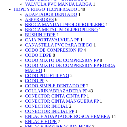
VALVULA PVC MANIJA LARGA
1
HDPE Y RIEGO TECNIFICADO
348
ADAPTADOR DENTADO
1
ASPERSORES
6
BROCA MANUAL P/POLOPROPILENO
1
BROCA METAL P/POLIPROPILENO
1
BUSHIN HDPE
1
CAJA PORTAVALVULA PP
1
CANASTILLA PVC PARA RIEGO
1
CODO DE COMPRESION PP
4
CODO HDPE
8
CODO MIXTO DE COMPRESION PP
8
CODO MIXTO DE COMPRESION PP ROSCA
MACHO
1
CODO POLIETILENO
2
CODO PP
3
CODO SIMPLE DENTADO PP
2
COLLARIN/ABRAZADERA PP
43
CONECTOR CINTA CINTA PP
1
CONECTOR CINTA MANGUERA PP
1
CONECTOR INICIAL
2
CONECTOR INICIAL PP
1
ENLACE ADAPTADOR ROSCA HEMBRA
14
ENLACE HDPE
7
ENLACE P/REPARACION HDPE
7