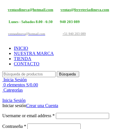
ventasdinova@hotmail.com
ventas@ferreteriadinova.com
Lunes - Sabados 8.00 - 6:30
940 203 089
ventasdinova@hotmail.com
+51 940 203 089
INICIO
NUESTRA MARCA
TIENDA
CONTACTO
Búsqueda
Inicia Sesión
0
elementos
S/
0.00
Categorías
Inicia Sesión
Iniciar sesión
Crear una Cuenta
Username or email address
*
Contraseña
*