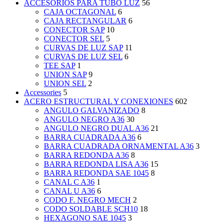
ACCESORIOS PARA TUBO LUZ
56
CAJA OCTAGONAL
6
CAJA RECTANGULAR
6
CONECTOR SAP
10
CONECTOR SEL
5
CURVAS DE LUZ SAP
11
CURVAS DE LUZ SEL
6
TEE SAP
1
UNION SAP
9
UNION SEL
2
Accessories
5
ACERO ESTRUCTURAL Y CONEXIONES
602
ANGULO GALVANIZADO
8
ANGULO NEGRO A36
30
ANGULO NEGRO DUAL A36
21
BARRA CUADRADA A36
6
BARRA CUADRADA ORNAMENTAL A36
3
BARRA REDONDA A36
8
BARRA REDONDA LISA A36
15
BARRA REDONDA SAE 1045
8
CANAL C A36
1
CANAL U A36
6
CODO F. NEGRO MECH
2
CODO SOLDABLE SCH10
18
HEXAGONO SAE 1045
3