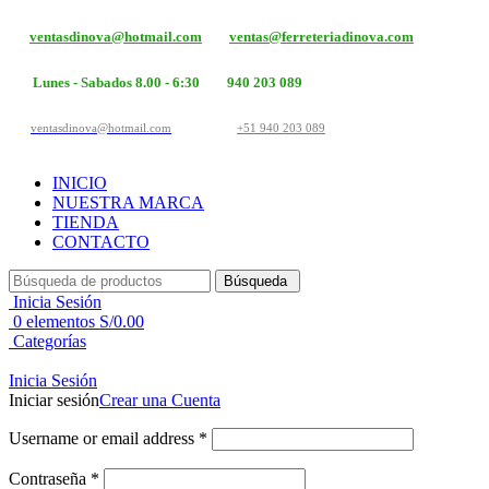
ventasdinova@hotmail.com
ventas@ferreteriadinova.com
Lunes - Sabados 8.00 - 6:30
940 203 089
ventasdinova@hotmail.com
+51 940 203 089
INICIO
NUESTRA MARCA
TIENDA
CONTACTO
Búsqueda
Inicia Sesión
0
elementos
S/
0.00
Categorías
Inicia Sesión
Iniciar sesión
Crear una Cuenta
Username or email address
*
Contraseña
*