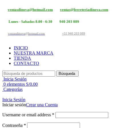
ventasdinova@hotmail.com
ventas@ferreteriadinova.com
Lunes - Sabados 8.00 - 6:30
940 203 089
ventasdinova@hotmail.com
+51 940 203 089
INICIO
NUESTRA MARCA
TIENDA
CONTACTO
Búsqueda
Inicia Sesión
0
elementos
S/
0.00
Categorías
Inicia Sesión
Iniciar sesión
Crear una Cuenta
Username or email address
*
Contraseña
*