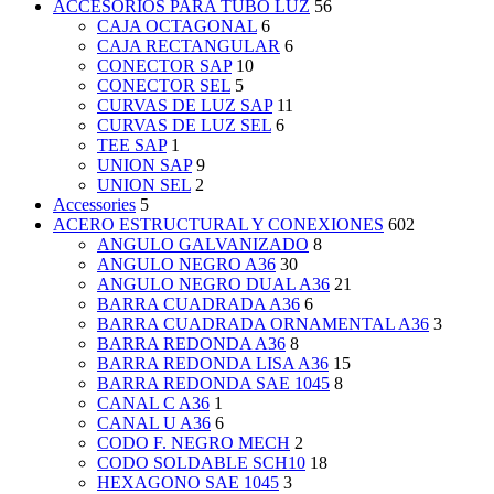
ACCESORIOS PARA TUBO LUZ
56
CAJA OCTAGONAL
6
CAJA RECTANGULAR
6
CONECTOR SAP
10
CONECTOR SEL
5
CURVAS DE LUZ SAP
11
CURVAS DE LUZ SEL
6
TEE SAP
1
UNION SAP
9
UNION SEL
2
Accessories
5
ACERO ESTRUCTURAL Y CONEXIONES
602
ANGULO GALVANIZADO
8
ANGULO NEGRO A36
30
ANGULO NEGRO DUAL A36
21
BARRA CUADRADA A36
6
BARRA CUADRADA ORNAMENTAL A36
3
BARRA REDONDA A36
8
BARRA REDONDA LISA A36
15
BARRA REDONDA SAE 1045
8
CANAL C A36
1
CANAL U A36
6
CODO F. NEGRO MECH
2
CODO SOLDABLE SCH10
18
HEXAGONO SAE 1045
3