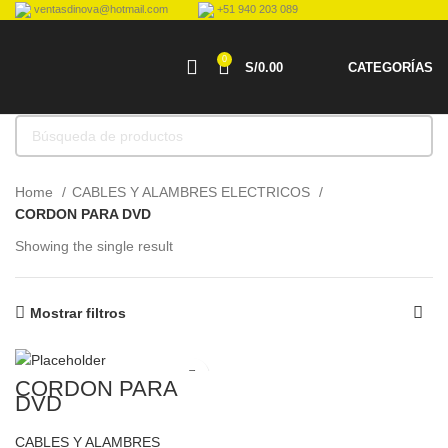
ventasdinova@hotmail.com
+51 940 203 089
0
S/
0.00
CATEGORÍAS
Home
CABLES Y ALAMBRES ELECTRICOS
CORDON PARA DVD
Showing the single result
Mostrar filtros
CORDON PARA
DVD
CABLES Y ALAMBRES