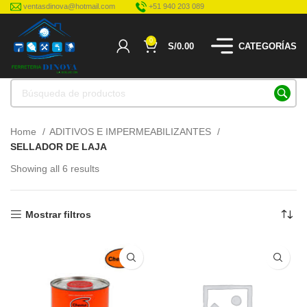
ventasdinova@hotmail.com
+51 940 203 089
0
S/
0.00
CATEGORÍAS
Home
ADITIVOS E IMPERMEABILIZANTES
SELLADOR DE LAJA
Showing all 6 results
Mostrar filtros