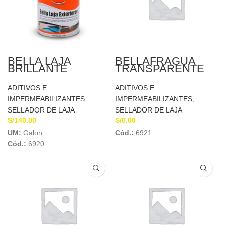
BELLA LAJA
BELLAFRAGUA
BRILLANTE
TRANSPARENTE
EXTERIOR X GL
CHEMA
ADITIVOS E
ADITIVOS E
IMPERMEABILIZANTES
,
IMPERMEABILIZANTES
,
SELLADOR DE LAJA
SELLADOR DE LAJA
S/
140.00
S/
0.00
UM:
Galon
Cód.:
6921
Cód.:
6920