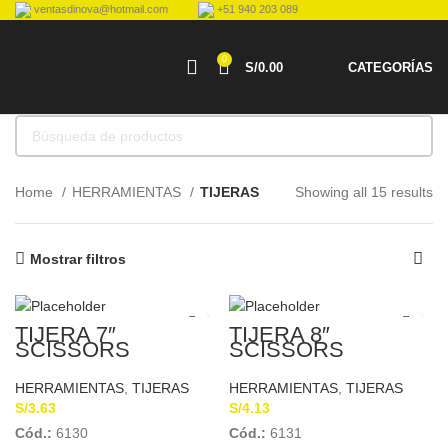
ventasdinova@hotmail.com
+51 940 203 089
0
S/
0.00
CATEGORÍAS
Home
HERRAMIENTAS
TIJERAS
Showing all 15 results
Mostrar filtros
TIJERA 7″
TIJERA 8″
SCISSORS
SCISSORS
HERRAMIENTAS
,
TIJERAS
HERRAMIENTAS
,
TIJERAS
S/
3.63
S/
4.13
Cód.:
6130
Cód.:
6131