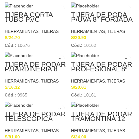
TIJERA CORTA
TIJERA DE PODA
TUBO PVC
P/UVA 8″ FORJADA
(TJB001)
TRUPER 18457
UYUSTOOLS
HERRAMIENTAS
,
TIJERAS
HERRAMIENTAS
,
TIJERAS
S/
24.70
S/
20.93
Cód.:
10676
Cód.:
10162
TIJERA DE PODAR
TIJERA DE PODAR
P/JARDINERIA 8
PROFESIONAL 8″
1/2″ PRETUL 23103
HERRAGRO
43010208
HERRAMIENTAS
,
TIJERAS
HERRAMIENTAS
,
TIJERAS
S/
16.32
S/
20.61
Cód.:
9965
Cód.:
10161
TIJERA DE PODAR
TIJERA DE PODAR
TELESCOPICA
TRAMONTINA 12
TRUPER
HERRAMIENTAS
,
TIJERAS
HERRAMIENTAS
,
TIJERAS
S/
91.00
S/
24.00