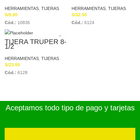
INOXIDABLE OJO
GRANDE PRETUL
HERRAMIENTAS
,
TIJERAS
HERRAMIENTAS
,
TIJERAS
S/
0.00
S/
32.50
Cód.:
10836
Cód.:
6124
TIJERA TRUPER 8-
1/2
HERRAMIENTAS
,
TIJERAS
S/
23.00
Cód.:
6128
Aceptamos todo tipo de pago y tarjetas