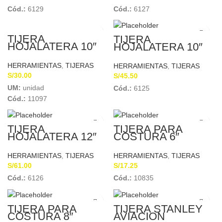
Cód.:
6129
Cód.:
6127
TIJERA
TIJERA
HOJALATERA 10″
HOJALATERA 10″
PRETUL 26050
STANLEY
HERRAMIENTAS
,
TIJERAS
HERRAMIENTAS
,
TIJERAS
S/
30.00
S/
45.50
UM:
unidad
Cód.:
6125
Cód.:
11097
TIJERA
TIJERA PARA
HOJALATERA 12″
COSTURA 6″
STANLEY
INOXIDABLE OJO
GRANDE PRETUL
HERRAMIENTAS
,
TIJERAS
HERRAMIENTAS
,
TIJERAS
23160
S/
61.00
S/
17.25
Cód.:
6126
Cód.:
10835
TIJERA PARA
TIJERA STANLEY
COSTURA 8″
AVIACION