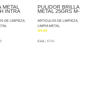
A METAL
PULIDOR BRILLA
H INTRA
METAL 25GRS M-
X – 280 ml
BRASSO
S DE LIMPIEZA
,
ARTICULOS DE LIMPIEZA
,
ETAL
LIMPIA METAL
S/
4.20
Add To Cart
Add To Cart
0
Cód.:
6741