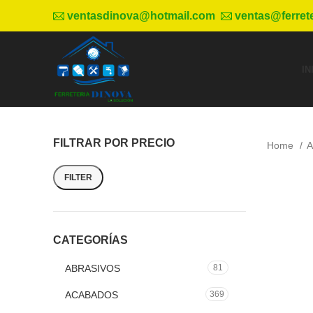
ventasdinova@hotmail.com
ventas@ferret
IN
FILTRAR POR PRECIO
Home
A
FILTER
CATEGORÍAS
ABRASIVOS
81
ACABADOS
369