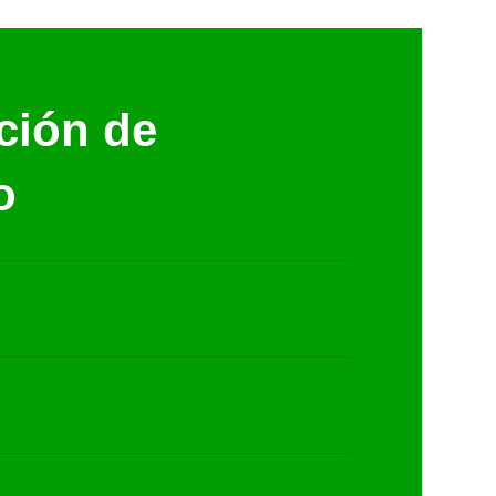
ción de
o