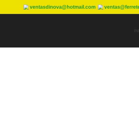
ventasdinova@hotmail.com
ventas@ferret
IN