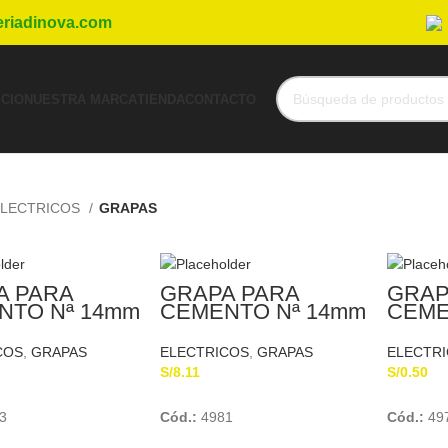
eriadinova.com
ICIO
NUESTRA MARCA
TIENDA
CONTACTO
LECTRICOS
GRAPAS
A PARA
GRAPA PARA
GRAP
NTO Nª 14mm
CEMENTO Nª 14mm
CEME
BERT
SCHUBERT
SCHU
COS
,
GRAPAS
ELECTRICOS
,
GRAPAS
ELECTR
S/
8.11
S/
0.50
Add To Cart
Add To Cart
3
Cód.:
4981
Cód.:
49