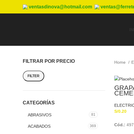
ventasdinova@hotmail.com
ventas@ferret
IN
FILTRAR POR PRECIO
Home
E
FILTER
GRAP
CEME
SCHU
CATEGORÍAS
ELECTRI
S/
0.20
ABRASIVOS
81
Cód.:
497
ACABADOS
369