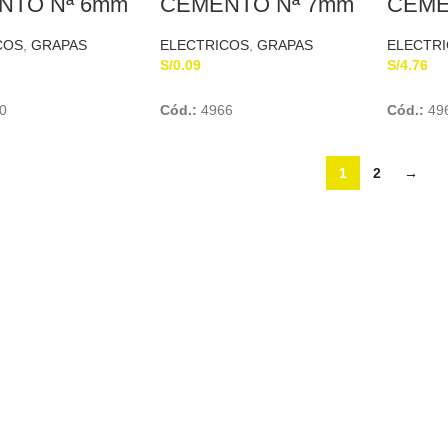
NTO Nª 6mm
CEMENTO Nª 7mm
CEME
 Pzas MIFER
COS
,
GRAPAS
ELECTRICOS
,
GRAPAS
ELECTR
S/
0.09
S/
4.76
Add To Cart
Add To Cart
0
Cód.:
4966
Cód.:
49
1
2
→