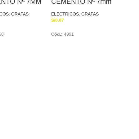
NTO Nª 7MM
CEMENTO Nª 7mm
MIFER
ICOS
,
GRAPAS
ELECTRICOS
,
GRAPAS
S/
0.07
Add To Cart
Add To Cart
68
Cód.:
4991