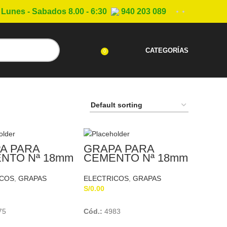
Lunes - Sabados 8.00 - 6:30
940 203 089
CATEGORÍAS
0
A PARA
GRAPA PARA
NTO Nª 18mm
CEMENTO Nª 18mm
BERT
SCHUBERT
ICOS
,
GRAPAS
ELECTRICOS
,
GRAPAS
S/
0.00
Add To Cart
Add To Cart
75
Cód.:
4983