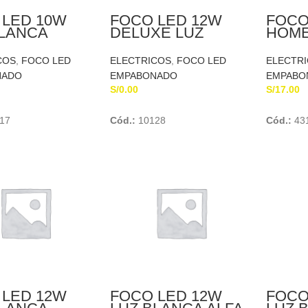
 LED 10W
FOCO LED 12W
FOCO
BLANCA
DELUXE LUZ
HOME
A
BLANCA HOME
LIGHT
COS
,
FOCO LED
ELECTRICOS
,
FOCO LED
ELECTR
NADO
EMPABONADO
EMPABO
S/
0.00
S/
17.00
Add To Cart
Add To Cart
17
Cód.:
10128
Cód.:
43
 LED 12W
FOCO LED 12W
FOCO