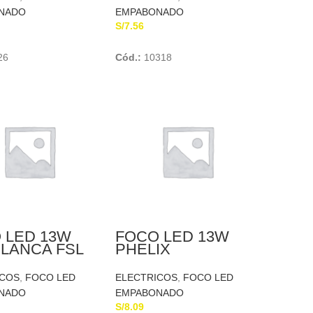
NADO
EMPABONADO
S/
7.56
Add To Cart
Add To Cart
26
Cód.:
10318
 LED 13W
FOCO LED 13W
BLANCA FSL
PHELIX
BL
ICOS
,
FOCO LED
ELECTRICOS
,
FOCO LED
NADO
EMPABONADO
S/
8.09