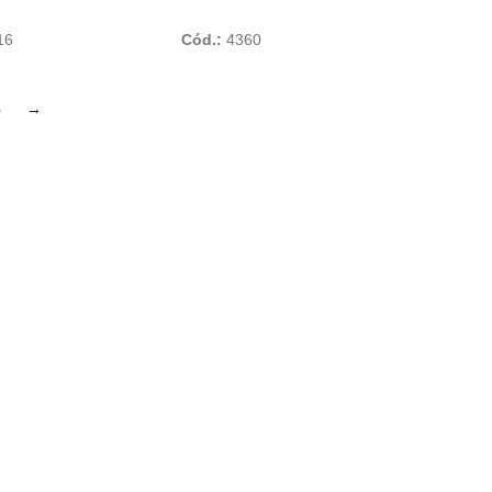
Add To Cart
Add To Cart
16
Cód.:
4360
6
→