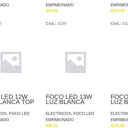
NADO
EMPABONADO
EMPABO
S/
0.00
S/
14.49
Add To Cart
Add To Cart
7
Cód.:
4299
Cód.:
43
 LED 12W
FOCO LED 13W
FOCO
LANCA TOP
LUZ BLANCA
LUZ 
ANDINO
FC13
COS
,
FOCO LED
ELECTRICOS
,
FOCO LED
ELECTR
NADO
EMPABONADO
EMPABO
S/
8.10
S/
12.02