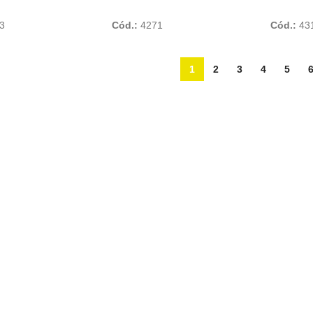
Add To Cart
Add To Cart
3
Cód.:
4271
Cód.:
43
1
2
3
4
5