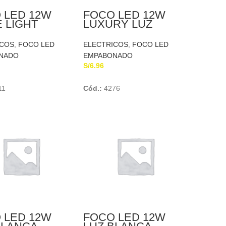
 LED 12W
FOCO LED 12W
 LIGHT
LUXURY LUZ
BLANCA HOME
LIGHT
ICOS
,
FOCO LED
ELECTRICOS
,
FOCO LED
NADO
EMPABONADO
S/
6.96
Add To Cart
Add To Cart
11
Cód.:
4276
 LED 12W
FOCO LED 12W