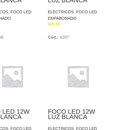
BLANCA
LUZ BLANCA
UN
CUBULL
ICOS
,
FOCO LED
ELECTRICOS
,
FOCO LED
NADO
EMPABONADO
S/
5.74
Add To Cart
Add To Cart
66
Cód.:
4287
 LED 12W
FOCO LED 12W
BLANCA
LUZ BLANCA
PS
SONCA
ICOS
,
FOCO LED
ELECTRICOS
,
FOCO LED