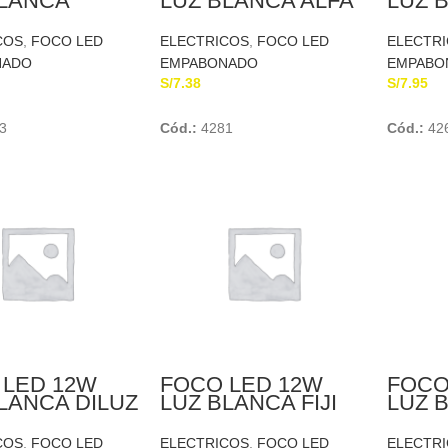
BLANCA
LUZ BLANCA ALFA
LUZ 
RON
ASH
COS
,
FOCO LED
ELECTRICOS
,
FOCO LED
ELECTR
NADO
EMPABONADO
EMPABO
S/
7.38
S/
7.95
Add To Cart
Add To Cart
3
Cód.:
4281
Cód.:
42
 LED 12W
FOCO LED 12W
FOCO
LANCA DILUZ
LUZ BLANCA FIJI
LUZ 
PHILI
COS
,
FOCO LED
ELECTRICOS
,
FOCO LED
ELECTR