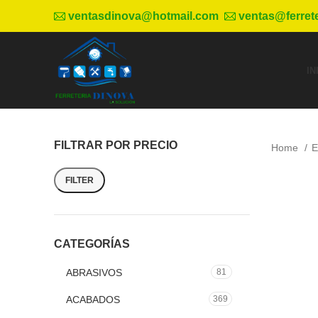
ventasdinova@hotmail.com
ventas@ferret
IN
FILTRAR POR PRECIO
Home
E
FILTER
CATEGORÍAS
ABRASIVOS
81
ACABADOS
369