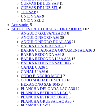
CURVAS DE LUZ SAP
11
CURVAS DE LUZ SEL
6
TEE SAP
1
UNION SAP
9
UNION SEL
2
Accessories
5
ACERO ESTRUCTURAL Y CONEXIONES
602
ANGULO GALVANIZADO
8
ANGULO NEGRO A36
30
ANGULO NEGRO DUAL A36
21
BARRA CUADRADA A36
6
BARRA CUADRADA ORNAMENTAL A36
3
BARRA REDONDA A36
8
BARRA REDONDA LISA A36
15
BARRA REDONDA SAE 1045
8
CANAL C A36
1
CANAL U A36
6
CODO F. NEGRO MECH
2
CODO SOLDABLE SCH10
18
HEXAGONO SAE 1045
3
PLANCHA DELGADA LAC A36
12
PLANCHA ESTRIADA LAC
6
PLANCHA ESTRUCTURAL
3
PLANCHA GRUESA LAC A36
7
PLANCHA LAC
1