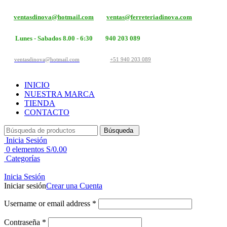
ventasdinova@hotmail.com
ventas@ferreteriadinova.com
Lunes - Sabados 8.00 - 6:30
940 203 089
ventasdinova@hotmail.com
+51 940 203 089
INICIO
NUESTRA MARCA
TIENDA
CONTACTO
Búsqueda
Inicia Sesión
0
elementos
S/
0.00
Categorías
Inicia Sesión
Iniciar sesión
Crear una Cuenta
Username or email address
*
Contraseña
*