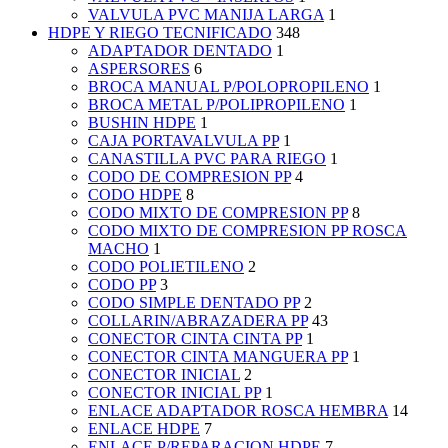
VALVULA PVC MANIJA LARGA
1
HDPE Y RIEGO TECNIFICADO
348
ADAPTADOR DENTADO
1
ASPERSORES
6
BROCA MANUAL P/POLOPROPILENO
1
BROCA METAL P/POLIPROPILENO
1
BUSHIN HDPE
1
CAJA PORTAVALVULA PP
1
CANASTILLA PVC PARA RIEGO
1
CODO DE COMPRESION PP
4
CODO HDPE
8
CODO MIXTO DE COMPRESION PP
8
CODO MIXTO DE COMPRESION PP ROSCA
MACHO
1
CODO POLIETILENO
2
CODO PP
3
CODO SIMPLE DENTADO PP
2
COLLARIN/ABRAZADERA PP
43
CONECTOR CINTA CINTA PP
1
CONECTOR CINTA MANGUERA PP
1
CONECTOR INICIAL
2
CONECTOR INICIAL PP
1
ENLACE ADAPTADOR ROSCA HEMBRA
14
ENLACE HDPE
7
ENLACE P/REPARACION HDPE
7