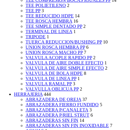
TEE COMPRESION BOCAS IGUALES PP
14
TEE POLIETILENO
2
TEE PP
3
TEE REDUCIDO HDPE
14
TEE ROSCA HEMBRA
16
TEE SIMPLE DENTADO PP
2
TERMINAL DE LINEA
1
TRIPODE
1
TUERCA REDUCCION/BUSHING PP
10
UNION ROSCA HEMBRA PP
6
UNION ROSCA MACHO PP
7
VALVULA ACOPLE RAPIDO PP
2
VALVULA DE AIRE DOBLE EFECTO
1
VALVULA DE AIRE SIMPLE EFECTO
2
VALVULA DE BOLA HDPE
8
VALVULA DE LINEA PP
1
VALVULA RAMAL PP
3
VALVULLA OBLICUA PP
2
HERRAJERIA
444
ABRAZADERA DE OREJA
37
ABRAZADERA FIERRO FUNDIDO
5
ABRAZADERA P/CANALETA
3
ABRAZADERA P/RIEL STRUT
6
ABRAZADERAS SIN FIN
14
ABRAZADERAS SIN FIN INOXIDABLE
7