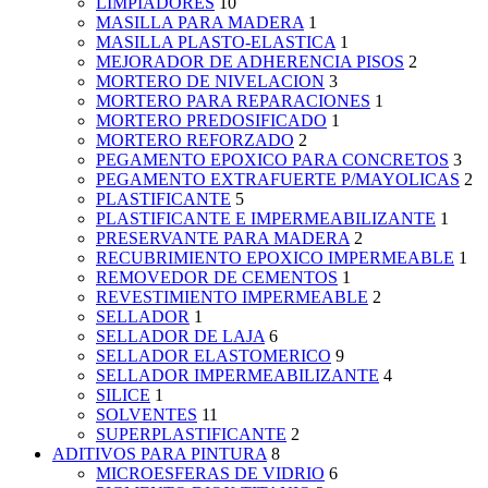
LIMPIADORES
10
MASILLA PARA MADERA
1
MASILLA PLASTO-ELASTICA
1
MEJORADOR DE ADHERENCIA PISOS
2
MORTERO DE NIVELACION
3
MORTERO PARA REPARACIONES
1
MORTERO PREDOSIFICADO
1
MORTERO REFORZADO
2
PEGAMENTO EPOXICO PARA CONCRETOS
3
PEGAMENTO EXTRAFUERTE P/MAYOLICAS
2
PLASTIFICANTE
5
PLASTIFICANTE E IMPERMEABILIZANTE
1
PRESERVANTE PARA MADERA
2
RECUBRIMIENTO EPOXICO IMPERMEABLE
1
REMOVEDOR DE CEMENTOS
1
REVESTIMIENTO IMPERMEABLE
2
SELLADOR
1
SELLADOR DE LAJA
6
SELLADOR ELASTOMERICO
9
SELLADOR IMPERMEABILIZANTE
4
SILICE
1
SOLVENTES
11
SUPERPLASTIFICANTE
2
ADITIVOS PARA PINTURA
8
MICROESFERAS DE VIDRIO
6