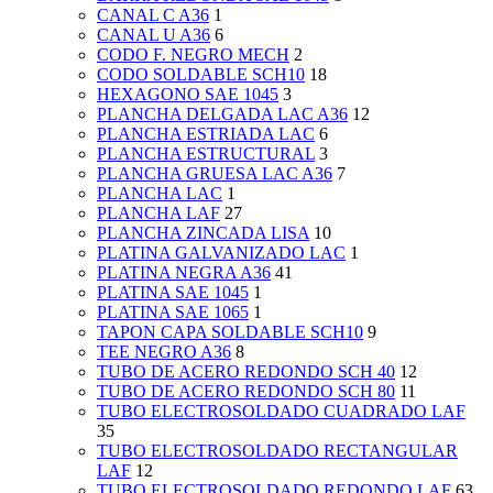
CANAL C A36
1
CANAL U A36
6
CODO F. NEGRO MECH
2
CODO SOLDABLE SCH10
18
HEXAGONO SAE 1045
3
PLANCHA DELGADA LAC A36
12
PLANCHA ESTRIADA LAC
6
PLANCHA ESTRUCTURAL
3
PLANCHA GRUESA LAC A36
7
PLANCHA LAC
1
PLANCHA LAF
27
PLANCHA ZINCADA LISA
10
PLATINA GALVANIZADO LAC
1
PLATINA NEGRA A36
41
PLATINA SAE 1045
1
PLATINA SAE 1065
1
TAPON CAPA SOLDABLE SCH10
9
TEE NEGRO A36
8
TUBO DE ACERO REDONDO SCH 40
12
TUBO DE ACERO REDONDO SCH 80
11
TUBO ELECTROSOLDADO CUADRADO LAF
35
TUBO ELECTROSOLDADO RECTANGULAR
LAF
12
TUBO ELECTROSOLDADO REDONDO LAF
63