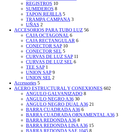
REGISTROS
10
SUMIDEROS
8
TAPON REJILLA
5
TRAMPA CAMPANA
3
UÑAS
2
ACCESORIOS PARA TUBO LUZ
56
CAJA OCTAGONAL
6
CAJA RECTANGULAR
6
CONECTOR SAP
10
CONECTOR SEL
5
CURVAS DE LUZ SAP
11
CURVAS DE LUZ SEL
6
TEE SAP
1
UNION SAP
9
UNION SEL
2
Accessories
5
ACERO ESTRUCTURAL Y CONEXIONES
602
ANGULO GALVANIZADO
8
ANGULO NEGRO A36
30
ANGULO NEGRO DUAL A36
21
BARRA CUADRADA A36
6
BARRA CUADRADA ORNAMENTAL A36
3
BARRA REDONDA A36
8
BARRA REDONDA LISA A36
15
BARRA REDONDA SAE 1045
8