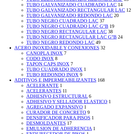
TUBO GALVANIZADO CUADRADO LAC
14
TUBO GALVANIZADO RECTANGULAR LAC
12
TUBO GALVANIZADO REDONDO LAC
20
TUBO NEGRO CUADRADO LAC
37
TUBO NEGRO CUADRADO LAC G°B
19
TUBO NEGRO RECTANGULAR LAC
38
TUBO NEGRO RECTANGULAR LAC G°B
24
TUBO NEGRO REDONDO LAC
49
ACERO INOXIDABLE Y CONEXIONES
32
CANOPLA INOX
7
CODO INOX
8
TAPON CAPS INOX
7
TUBO CUADRADO INOX
1
TUBO REDONDO INOX
9
ADITIVOS E IMPERMEABILIZANTES
168
ACELERANTE
1
ACELERANTES
11
ADHESIVO ESTRUCTURAL
6
ADHESIVO Y SELLADOR ELASTICO
1
AGREGADO EXPANSIVO
1
CURADOR DE CONCRETO
9
DENSIFICADOR PARA PISOS
1
DESMOLDANTES
17
EMULSION DE ADHERENCIA
1
ENDURECEDOR DE PISOS
1