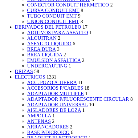
CONECTOR CONDUIT HERMETICO
2
CURVA CONDUIT EMT
8
TUBO CONDUIT EMT
9
UNION CONDUIT EMT
8
DERIVADOS DEL PETROLEO
17
ADITIVOS PARA ASFALTO
1
ALQUITRAN
2
ASFALTO LIQUIDO
6
BREA DURA
3
BREA LIQUIDA
2
EMULSION ASFALTICA
2
UNDERCAUTING
1
DRIZAS
58
ELECTRICOS
1331
ACC. POZO A TIERRA
11
ACCESORIOS P/CABLES
18
ADAPTADOR MULTIPLE
1
ADAPTADOR P/FLUORESCENTE CIRCULAR
8
ADAPTADOR UNIVERSAL
10
AISLADORES DE LOZA
1
AMPOLLA
1
ANTENAS
2
ARRANCADORES
2
BASE P/DICROICO
6
BRAQUET ELECTRONICO
1