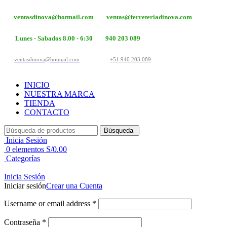
ventasdinova@hotmail.com
ventas@ferreteriadinova.com
Lunes - Sabados 8.00 - 6:30
940 203 089
ventasdinova@hotmail.com
+51 940 203 089
INICIO
NUESTRA MARCA
TIENDA
CONTACTO
Búsqueda
Inicia Sesión
0
elementos
S/
0.00
Categorías
Inicia Sesión
Iniciar sesión
Crear una Cuenta
Username or email address
*
Contraseña
*