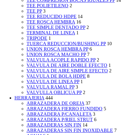
TEE COMPRESION BOCAS IGUALES PP
14
TEE POLIETILENO
2
TEE PP
3
TEE REDUCIDO HDPE
14
TEE ROSCA HEMBRA
16
TEE SIMPLE DENTADO PP
2
TERMINAL DE LINEA
1
TRIPODE
1
TUERCA REDUCCION/BUSHING PP
10
UNION ROSCA HEMBRA PP
6
UNION ROSCA MACHO PP
7
VALVULA ACOPLE RAPIDO PP
2
VALVULA DE AIRE DOBLE EFECTO
1
VALVULA DE AIRE SIMPLE EFECTO
2
VALVULA DE BOLA HDPE
8
VALVULA DE LINEA PP
1
VALVULA RAMAL PP
3
VALVULLA OBLICUA PP
2
HERRAJERIA
444
ABRAZADERA DE OREJA
37
ABRAZADERA FIERRO FUNDIDO
5
ABRAZADERA P/CANALETA
3
ABRAZADERA P/RIEL STRUT
6
ABRAZADERAS SIN FIN
14
ABRAZADERAS SIN FIN INOXIDABLE
7