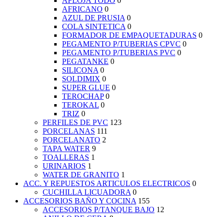
AFLOJA TODO
0
AFRICANO
0
AZUL DE PRUSIA
0
COLA SINTETICA
0
FORMADOR DE EMPAQUETADURAS
0
PEGAMENTO P/TUBERIAS CPVC
0
PEGAMENTO P/TUBERIAS PVC
0
PEGATANKE
0
SILICONA
0
SOLDIMIX
0
SUPER GLUE
0
TEROCHAP
0
TEROKAL
0
TRIZ
0
PERFILES DE PVC
123
PORCELANAS
111
PORCELANATO
2
TAPA WATER
9
TOALLERAS
1
URINARIOS
1
WATER DE GRANITO
1
ACC. Y REPUESTOS ARTICULOS ELECTRICOS
0
CUCHILLA LICUADORA
0
ACCESORIOS BAÑO Y COCINA
155
ACCESORIOS P/TANQUE BAJO
12