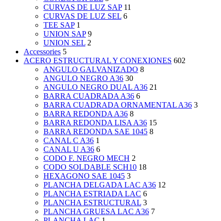
CURVAS DE LUZ SAP
11
CURVAS DE LUZ SEL
6
TEE SAP
1
UNION SAP
9
UNION SEL
2
Accessories
5
ACERO ESTRUCTURAL Y CONEXIONES
602
ANGULO GALVANIZADO
8
ANGULO NEGRO A36
30
ANGULO NEGRO DUAL A36
21
BARRA CUADRADA A36
6
BARRA CUADRADA ORNAMENTAL A36
3
BARRA REDONDA A36
8
BARRA REDONDA LISA A36
15
BARRA REDONDA SAE 1045
8
CANAL C A36
1
CANAL U A36
6
CODO F. NEGRO MECH
2
CODO SOLDABLE SCH10
18
HEXAGONO SAE 1045
3
PLANCHA DELGADA LAC A36
12
PLANCHA ESTRIADA LAC
6
PLANCHA ESTRUCTURAL
3
PLANCHA GRUESA LAC A36
7
PLANCHA LAC
1