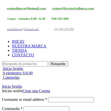
ventasdinova@hotmail.com
ventas@ferreteriadinova.com
Lunes - Sabados 8.00 - 6:30
940 203 089
ventasdinova@hotmail.com
+51 940 203 089
INICIO
NUESTRA MARCA
TIENDA
CONTACTO
Búsqueda
Inicia Sesión
0
elementos
S/
0.00
Categorías
Inicia Sesión
Iniciar sesión
Crear una Cuenta
Username or email address
*
Contraseña
*