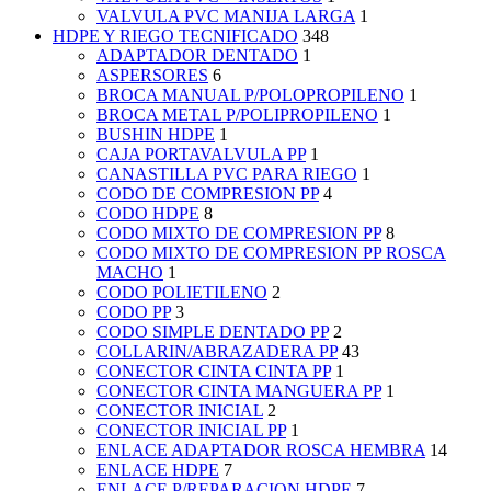
VALVULA PVC MANIJA LARGA
1
HDPE Y RIEGO TECNIFICADO
348
ADAPTADOR DENTADO
1
ASPERSORES
6
BROCA MANUAL P/POLOPROPILENO
1
BROCA METAL P/POLIPROPILENO
1
BUSHIN HDPE
1
CAJA PORTAVALVULA PP
1
CANASTILLA PVC PARA RIEGO
1
CODO DE COMPRESION PP
4
CODO HDPE
8
CODO MIXTO DE COMPRESION PP
8
CODO MIXTO DE COMPRESION PP ROSCA
MACHO
1
CODO POLIETILENO
2
CODO PP
3
CODO SIMPLE DENTADO PP
2
COLLARIN/ABRAZADERA PP
43
CONECTOR CINTA CINTA PP
1
CONECTOR CINTA MANGUERA PP
1
CONECTOR INICIAL
2
CONECTOR INICIAL PP
1
ENLACE ADAPTADOR ROSCA HEMBRA
14
ENLACE HDPE
7
ENLACE P/REPARACION HDPE
7