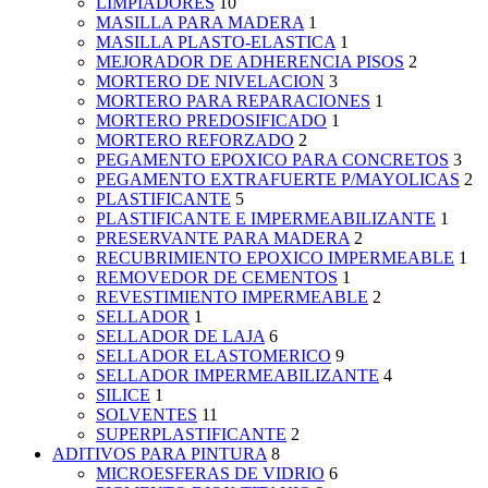
LIMPIADORES
10
MASILLA PARA MADERA
1
MASILLA PLASTO-ELASTICA
1
MEJORADOR DE ADHERENCIA PISOS
2
MORTERO DE NIVELACION
3
MORTERO PARA REPARACIONES
1
MORTERO PREDOSIFICADO
1
MORTERO REFORZADO
2
PEGAMENTO EPOXICO PARA CONCRETOS
3
PEGAMENTO EXTRAFUERTE P/MAYOLICAS
2
PLASTIFICANTE
5
PLASTIFICANTE E IMPERMEABILIZANTE
1
PRESERVANTE PARA MADERA
2
RECUBRIMIENTO EPOXICO IMPERMEABLE
1
REMOVEDOR DE CEMENTOS
1
REVESTIMIENTO IMPERMEABLE
2
SELLADOR
1
SELLADOR DE LAJA
6
SELLADOR ELASTOMERICO
9
SELLADOR IMPERMEABILIZANTE
4
SILICE
1
SOLVENTES
11
SUPERPLASTIFICANTE
2
ADITIVOS PARA PINTURA
8
MICROESFERAS DE VIDRIO
6