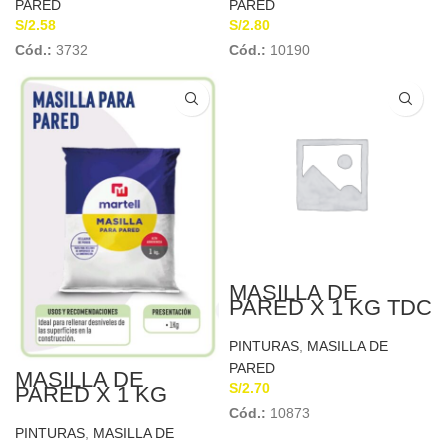
PARED
PARED
S/
2.58
S/
2.80
Cód.:
3732
Cód.:
10190
MASILLA DE
PARED X 1 KG TDC
PINTURAS
,
MASILLA DE
PARED
MASILLA DE
S/
2.70
PARED X 1 KG
MARTELL
Cód.:
10873
PINTURAS
,
MASILLA DE