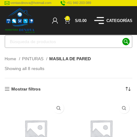
ventasdinova@hotmail.com
+51 940 203 089
0
S/
0.00
CATEGORÍAS
Home
PINTURAS
MASILLA DE PARED
Showing all 8 results
Mostrar filtros