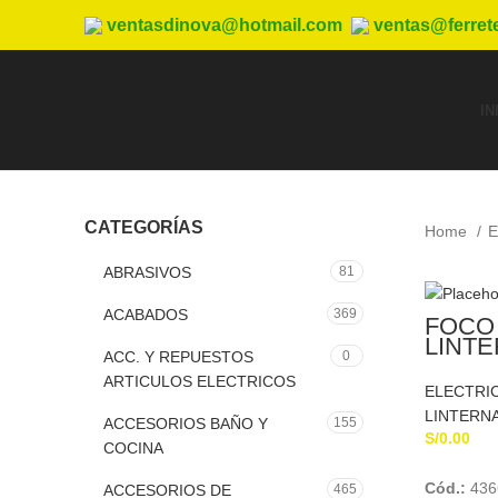
ventasdinova@hotmail.com
ventas@ferret
IN
CATEGORÍAS
Home
E
ABRASIVOS
81
ACABADOS
369
FOCO
LINTE
ACC. Y REPUESTOS
0
PRES
ARTICULOS ELECTRICOS
ELECTRI
LINTERN
ACCESORIOS BAÑO Y
155
S/
0.00
COCINA
Cód.:
436
ACCESORIOS DE
465