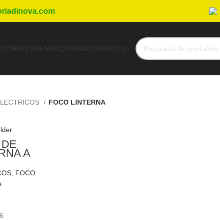
eriadinova.com
ICIO
NUESTRA MARCA
TIENDA
CONTACTO
LECTRICOS
FOCO LINTERNA
 DE
RNA A
ION
COS
,
FOCO
A
Add To Cart
6