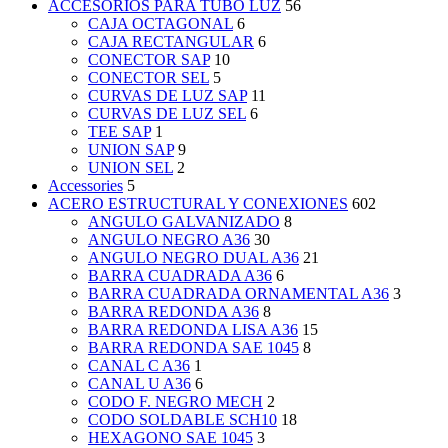
ACCESORIOS PARA TUBO LUZ
56
CAJA OCTAGONAL
6
CAJA RECTANGULAR
6
CONECTOR SAP
10
CONECTOR SEL
5
CURVAS DE LUZ SAP
11
CURVAS DE LUZ SEL
6
TEE SAP
1
UNION SAP
9
UNION SEL
2
Accessories
5
ACERO ESTRUCTURAL Y CONEXIONES
602
ANGULO GALVANIZADO
8
ANGULO NEGRO A36
30
ANGULO NEGRO DUAL A36
21
BARRA CUADRADA A36
6
BARRA CUADRADA ORNAMENTAL A36
3
BARRA REDONDA A36
8
BARRA REDONDA LISA A36
15
BARRA REDONDA SAE 1045
8
CANAL C A36
1
CANAL U A36
6
CODO F. NEGRO MECH
2
CODO SOLDABLE SCH10
18
HEXAGONO SAE 1045
3