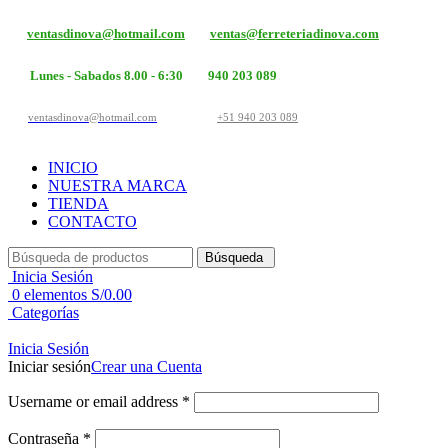
ventasdinova@hotmail.com
ventas@ferreteriadinova.com
Lunes - Sabados 8.00 - 6:30
940 203 089
ventasdinova@hotmail.com
+51 940 203 089
INICIO
NUESTRA MARCA
TIENDA
CONTACTO
Búsqueda
Inicia Sesión
0
elementos
S/
0.00
Categorías
Inicia Sesión
Iniciar sesión
Crear una Cuenta
Username or email address
*
Contraseña
*