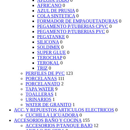
AFLOJA TODO
0
AFRICANO
0
AZUL DE PRUSIA
0
COLA SINTETICA
0
FORMADOR DE EMPAQUETADURAS
0
PEGAMENTO P/TUBERIAS CPVC
0
PEGAMENTO P/TUBERIAS PVC
0
PEGATANKE
0
SILICONA
0
SOLDIMIX
0
SUPER GLUE
0
TEROCHAP
0
TEROKAL
0
TRIZ
0
PERFILES DE PVC
123
PORCELANAS
111
PORCELANATO
2
TAPA WATER
9
TOALLERAS
1
URINARIOS
1
WATER DE GRANITO
1
ACC. Y REPUESTOS ARTICULOS ELECTRICOS
0
CUCHILLA LICUADORA
0
ACCESORIOS BAÑO Y COCINA
155
ACCESORIOS P/TANQUE BAJO
12