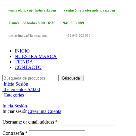
ventasdinova@hotmail.com
ventas@ferreteriadinova.com
Lunes - Sabados 8.00 - 6:30
940 203 089
ventasdinova@hotmail.com
+51 940 203 089
INICIO
NUESTRA MARCA
TIENDA
CONTACTO
Búsqueda
Inicia Sesión
0
elementos
S/
0.00
Categorías
Inicia Sesión
Iniciar sesión
Crear una Cuenta
Username or email address
*
Contraseña
*