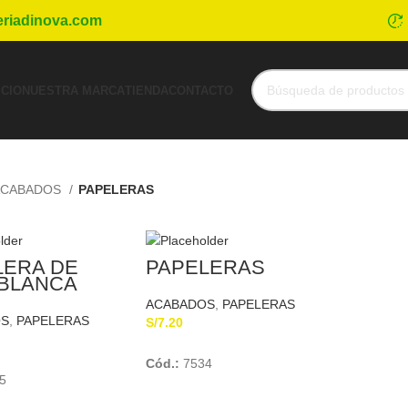
eriadinova.com
ICIO
NUESTRA MARCA
TIENDA
CONTACTO
ACABADOS
PAPELERAS
LERA DE
PAPELERAS
 BLANCA
ACABADOS
,
PAPELERAS
S
,
PAPELERAS
S/
7.20
Add To Cart
Add To Cart
Cód.:
7534
5