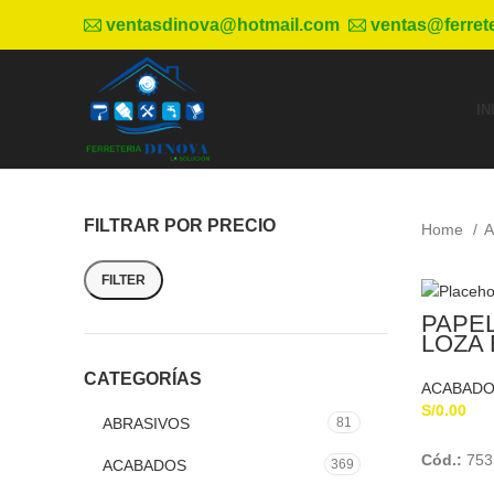
ventasdinova@hotmail.com
ventas@ferret
IN
FILTRAR POR PRECIO
Home
FILTER
PAPE
LOZA
CATEGORÍAS
ACABADO
S/
0.00
ABRASIVOS
81
Cód.:
753
ACABADOS
369