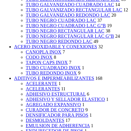
TUBO GALVANIZADO CUADRADO LAC
14
TUBO GALVANIZADO RECTANGULAR LAC
12
TUBO GALVANIZADO REDONDO LAC
20
TUBO NEGRO CUADRADO LAC
37
TUBO NEGRO CUADRADO LAC G°B
19
TUBO NEGRO RECTANGULAR LAC
38
TUBO NEGRO RECTANGULAR LAC G°B
24
TUBO NEGRO REDONDO LAC
49
ACERO INOXIDABLE Y CONEXIONES
32
CANOPLA INOX
7
CODO INOX
8
TAPON CAPS INOX
7
TUBO CUADRADO INOX
1
TUBO REDONDO INOX
9
ADITIVOS E IMPERMEABILIZANTES
168
ACELERANTE
1
ACELERANTES
11
ADHESIVO ESTRUCTURAL
6
ADHESIVO Y SELLADOR ELASTICO
1
AGREGADO EXPANSIVO
1
CURADOR DE CONCRETO
9
DENSIFICADOR PARA PISOS
1
DESMOLDANTES
17
EMULSION DE ADHERENCIA
1
ENDURECEDOR DE PISOS
1