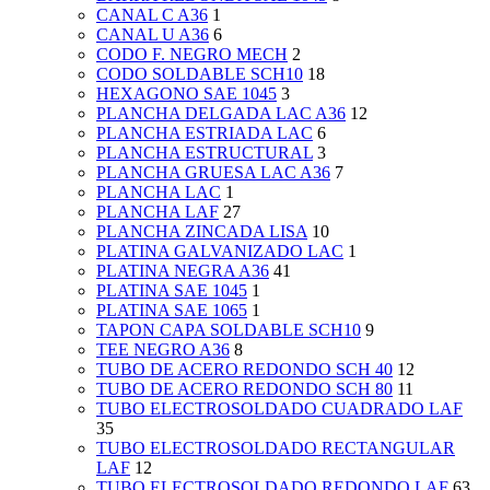
CANAL C A36
1
CANAL U A36
6
CODO F. NEGRO MECH
2
CODO SOLDABLE SCH10
18
HEXAGONO SAE 1045
3
PLANCHA DELGADA LAC A36
12
PLANCHA ESTRIADA LAC
6
PLANCHA ESTRUCTURAL
3
PLANCHA GRUESA LAC A36
7
PLANCHA LAC
1
PLANCHA LAF
27
PLANCHA ZINCADA LISA
10
PLATINA GALVANIZADO LAC
1
PLATINA NEGRA A36
41
PLATINA SAE 1045
1
PLATINA SAE 1065
1
TAPON CAPA SOLDABLE SCH10
9
TEE NEGRO A36
8
TUBO DE ACERO REDONDO SCH 40
12
TUBO DE ACERO REDONDO SCH 80
11
TUBO ELECTROSOLDADO CUADRADO LAF
35
TUBO ELECTROSOLDADO RECTANGULAR
LAF
12
TUBO ELECTROSOLDADO REDONDO LAF
63