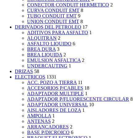
CONECTOR CONDUIT HERMETICO
2
CURVA CONDUIT EMT
8
TUBO CONDUIT EMT
9
UNION CONDUIT EMT
8
DERIVADOS DEL PETROLEO
17
ADITIVOS PARA ASFALTO
1
ALQUITRAN
2
ASFALTO LIQUIDO
6
BREA DURA
3
BREA LIQUIDA
2
EMULSION ASFALTICA
2
UNDERCAUTING
1
DRIZAS
58
ELECTRICOS
1331
ACC. POZO A TIERRA
11
ACCESORIOS P/CABLES
18
ADAPTADOR MULTIPLE
1
ADAPTADOR P/FLUORESCENTE CIRCULAR
8
ADAPTADOR UNIVERSAL
10
AISLADORES DE LOZA
1
AMPOLLA
1
ANTENAS
2
ARRANCADORES
2
BASE P/DICROICO
6
BRAQUET ELECTRONICO
1