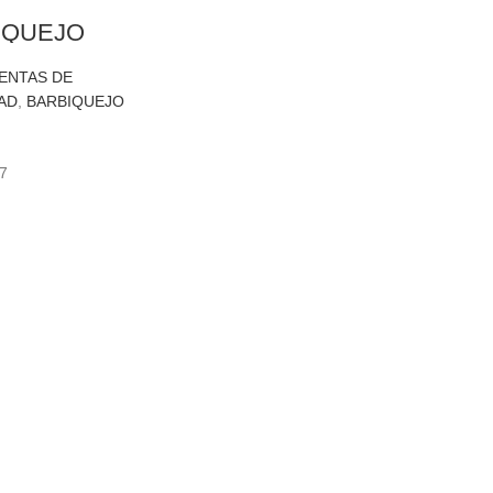
IQUEJO
ENTAS DE
AD
,
BARBIQUEJO
Add To Cart
7