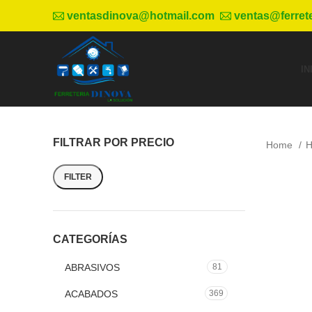
ventasdinova@hotmail.com
ventas@ferret
IN
FILTRAR POR PRECIO
Home
H
FILTER
CATEGORÍAS
ABRASIVOS
81
ACABADOS
369