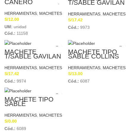
CAÑERO
T/SABLE GAVILAN
M/MADERA 14″ C/G
– 127H 17″ NEGRO
C&A PRO
INCOLMA
HERRAMIENTAS
,
MACHETES
HERRAMIENTAS
,
MACHETES
S/
12.00
S/
17.42
UM:
unidad
Cód.:
9973
Cód.:
11158
MACHETE
MACHETE TIPO
T/SABLE GAVILAN
SABLE COLLINS
– 127H 22″ NEGRO
BELLOTA
INCOLMA
HERRAMIENTAS
,
MACHETES
HERRAMIENTAS
,
MACHETES
S/
17.42
S/
13.00
Cód.:
9974
Cód.:
6087
MACHETE TIPO
SABLE
NICHOLSON
HERRAMIENTAS
,
MACHETES
S/
0.00
Cód.:
6089