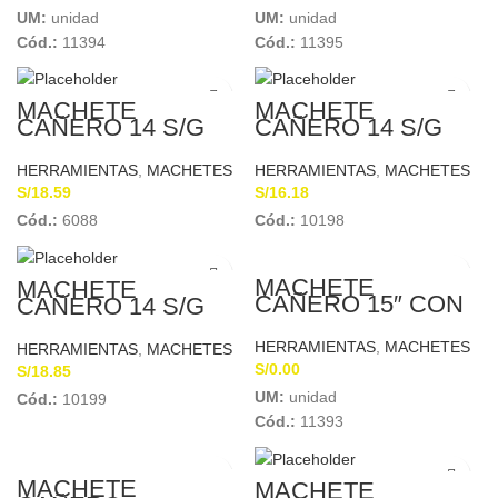
UM:
unidad
UM:
unidad
Cód.:
11394
Cód.:
11395
MACHETE
MACHETE
CAÑERO 14 S/G
CAÑERO 14 S/G
BELLOTA 1001
BELLOTA 1002
HERRAMIENTAS
,
MACHETES
HERRAMIENTAS
,
MACHETES
S/
18.59
S/
16.18
Cód.:
6088
Cód.:
10198
MACHETE
MACHETE
CAÑERO 15″ CON
CAÑERO 14 S/G
GANCHO TRUPER
GAVILAN
11947
HERRAMIENTAS
,
MACHETES
HERRAMIENTAS
,
MACHETES
S/
0.00
S/
18.85
UM:
unidad
Cód.:
10199
Cód.:
11393
MACHETE
MACHETE