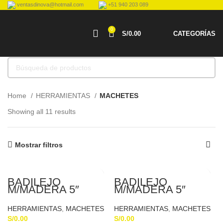
ventasdinova@hotmail.com
+51 940 203 089
0
S/
0.00
CATEGORÍAS
Home
HERRAMIENTAS
MACHETES
Showing all 11 results
Mostrar filtros
BADILEJO
BADILEJO
M/MADERA 5″
M/MADERA 5″
PRETUL 20605
PRETUL 20607
HERRAMIENTAS
,
MACHETES
HERRAMIENTAS
,
MACHETES
S/
0.00
S/
0.00