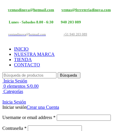
ventasdinova@hotmail.com
ventas@ferreteriadinova.com
Lunes - Sabados 8.00 - 6:30
940 203 089
ventasdinova@hotmail.com
+51 940 203 089
INICIO
NUESTRA MARCA
TIENDA
CONTACTO
Búsqueda
Inicia Sesión
0
elementos
S/
0.00
Categorías
Inicia Sesión
Iniciar sesión
Crear una Cuenta
Username or email address
*
Contraseña
*