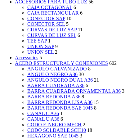
ACCESORIOS PARA TUBO LUZ
56
CAJA OCTAGONAL
6
CAJA RECTANGULAR
6
CONECTOR SAP
10
CONECTOR SEL
5
CURVAS DE LUZ SAP
11
CURVAS DE LUZ SEL
6
TEE SAP
1
UNION SAP
9
UNION SEL
2
Accessories
5
ACERO ESTRUCTURAL Y CONEXIONES
602
ANGULO GALVANIZADO
8
ANGULO NEGRO A36
30
ANGULO NEGRO DUAL A36
21
BARRA CUADRADA A36
6
BARRA CUADRADA ORNAMENTAL A36
3
BARRA REDONDA A36
8
BARRA REDONDA LISA A36
15
BARRA REDONDA SAE 1045
8
CANAL C A36
1
CANAL U A36
6
CODO F. NEGRO MECH
2
CODO SOLDABLE SCH10
18
HEXAGONO SAE 1045
3