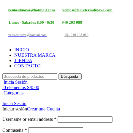
ventasdinova@hotmail.com
ventas@ferreteriadinova.com
Lunes - Sabados 8.00 - 6:30
940 203 089
ventasdinova@hotmail.com
+51 940 203 089
INICIO
NUESTRA MARCA
TIENDA
CONTACTO
Búsqueda
Inicia Sesión
0
elementos
S/
0.00
Categorías
Inicia Sesión
Iniciar sesión
Crear una Cuenta
Username or email address
*
Contraseña
*