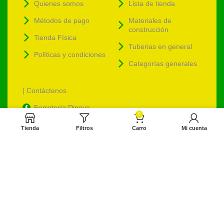
Quienes somos
Lista de tienda
Métodos de pago
Materiales de
construcción
Tienda Física
Tuberias en general
Políticas y condiciones
Categorías generales
| Contáctenos
Ferretería Dinova
0
ventas@ferreteriadinova.com
Tienda
Filtros
Carro
Mi cuenta
ventasdinova@hotmail.com
Ferreteriadinova.com
Ferreteria Dinova
© 2023 Ferreteria DINOVA
. Todos los derechos reservados.