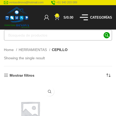
ventasdinova@hotmail.com
+51 940 203 089
0
S/
0.00
CATEGORÍAS
Home
HERRAMIENTAS
CEPILLO
Showing the single result
Mostrar filtros