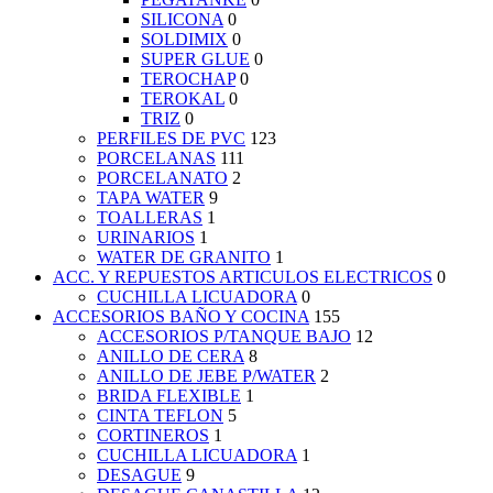
SILICONA
0
SOLDIMIX
0
SUPER GLUE
0
TEROCHAP
0
TEROKAL
0
TRIZ
0
PERFILES DE PVC
123
PORCELANAS
111
PORCELANATO
2
TAPA WATER
9
TOALLERAS
1
URINARIOS
1
WATER DE GRANITO
1
ACC. Y REPUESTOS ARTICULOS ELECTRICOS
0
CUCHILLA LICUADORA
0
ACCESORIOS BAÑO Y COCINA
155
ACCESORIOS P/TANQUE BAJO
12
ANILLO DE CERA
8
ANILLO DE JEBE P/WATER
2
BRIDA FLEXIBLE
1
CINTA TEFLON
5
CORTINEROS
1
CUCHILLA LICUADORA
1
DESAGUE
9