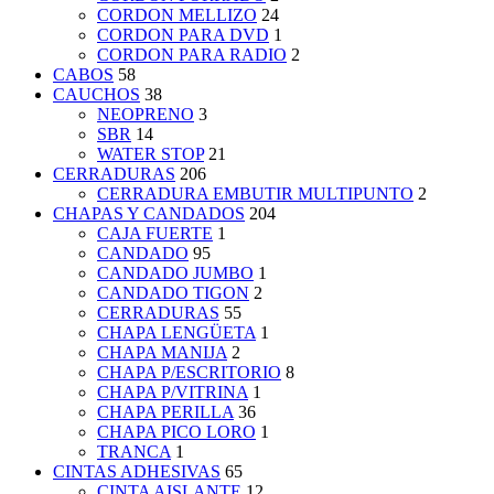
CORDON MELLIZO
24
CORDON PARA DVD
1
CORDON PARA RADIO
2
CABOS
58
CAUCHOS
38
NEOPRENO
3
SBR
14
WATER STOP
21
CERRADURAS
206
CERRADURA EMBUTIR MULTIPUNTO
2
CHAPAS Y CANDADOS
204
CAJA FUERTE
1
CANDADO
95
CANDADO JUMBO
1
CANDADO TIGON
2
CERRADURAS
55
CHAPA LENGÜETA
1
CHAPA MANIJA
2
CHAPA P/ESCRITORIO
8
CHAPA P/VITRINA
1
CHAPA PERILLA
36
CHAPA PICO LORO
1
TRANCA
1
CINTAS ADHESIVAS
65
CINTA AISLANTE
12