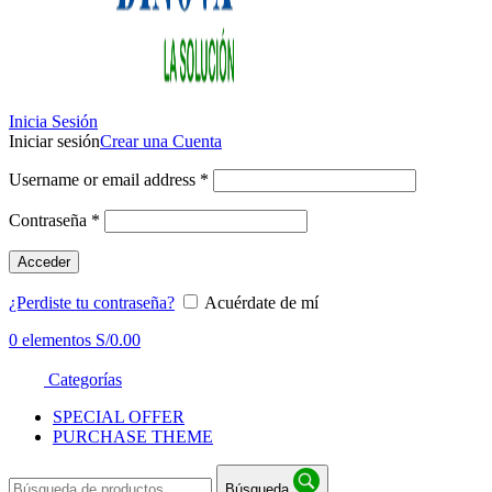
Inicia Sesión
Iniciar sesión
Crear una Cuenta
Username or email address
*
Contraseña
*
Acceder
¿Perdiste tu contraseña?
Acuérdate de mí
0
elementos
S/
0.00
Categorías
SPECIAL OFFER
PURCHASE THEME
Búsqueda