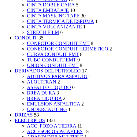
CINTA DOBLE CARA
5
CINTA EMBALAJE
10
CINTA MASKING TAPE
30
CINTA TERMICA DE ESPUMA
1
CINTA VULCANIZANTE
1
STRECH FILM
6
CONDUIT
35
CONECTOR CONDUIT EMT
8
CONECTOR CONDUIT HERMETICO
2
CURVA CONDUIT EMT
8
TUBO CONDUIT EMT
9
UNION CONDUIT EMT
8
DERIVADOS DEL PETROLEO
17
ADITIVOS PARA ASFALTO
1
ALQUITRAN
2
ASFALTO LIQUIDO
6
BREA DURA
3
BREA LIQUIDA
2
EMULSION ASFALTICA
2
UNDERCAUTING
1
DRIZAS
58
ELECTRICOS
1331
ACC. POZO A TIERRA
11
ACCESORIOS P/CABLES
18
ADAPTADOR MULTIPLE
1