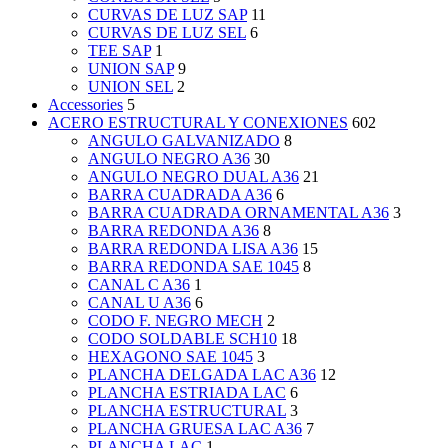
CURVAS DE LUZ SAP
11
CURVAS DE LUZ SEL
6
TEE SAP
1
UNION SAP
9
UNION SEL
2
Accessories
5
ACERO ESTRUCTURAL Y CONEXIONES
602
ANGULO GALVANIZADO
8
ANGULO NEGRO A36
30
ANGULO NEGRO DUAL A36
21
BARRA CUADRADA A36
6
BARRA CUADRADA ORNAMENTAL A36
3
BARRA REDONDA A36
8
BARRA REDONDA LISA A36
15
BARRA REDONDA SAE 1045
8
CANAL C A36
1
CANAL U A36
6
CODO F. NEGRO MECH
2
CODO SOLDABLE SCH10
18
HEXAGONO SAE 1045
3
PLANCHA DELGADA LAC A36
12
PLANCHA ESTRIADA LAC
6
PLANCHA ESTRUCTURAL
3
PLANCHA GRUESA LAC A36
7
PLANCHA LAC
1