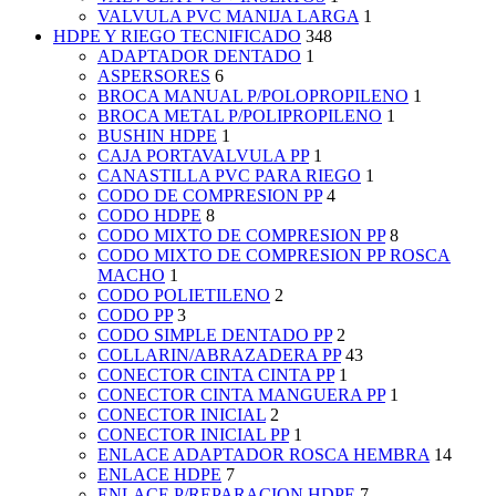
VALVULA PVC MANIJA LARGA
1
HDPE Y RIEGO TECNIFICADO
348
ADAPTADOR DENTADO
1
ASPERSORES
6
BROCA MANUAL P/POLOPROPILENO
1
BROCA METAL P/POLIPROPILENO
1
BUSHIN HDPE
1
CAJA PORTAVALVULA PP
1
CANASTILLA PVC PARA RIEGO
1
CODO DE COMPRESION PP
4
CODO HDPE
8
CODO MIXTO DE COMPRESION PP
8
CODO MIXTO DE COMPRESION PP ROSCA
MACHO
1
CODO POLIETILENO
2
CODO PP
3
CODO SIMPLE DENTADO PP
2
COLLARIN/ABRAZADERA PP
43
CONECTOR CINTA CINTA PP
1
CONECTOR CINTA MANGUERA PP
1
CONECTOR INICIAL
2
CONECTOR INICIAL PP
1
ENLACE ADAPTADOR ROSCA HEMBRA
14
ENLACE HDPE
7
ENLACE P/REPARACION HDPE
7