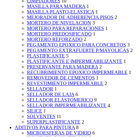
LIMPIADORES
10
MASILLA PARA MADERA
1
MASILLA PLASTO-ELASTICA
1
MEJORADOR DE ADHERENCIA PISOS
2
MORTERO DE NIVELACION
3
MORTERO PARA REPARACIONES
1
MORTERO PREDOSIFICADO
1
MORTERO REFORZADO
2
PEGAMENTO EPOXICO PARA CONCRETOS
3
PEGAMENTO EXTRAFUERTE P/MAYOLICAS
2
PLASTIFICANTE
5
PLASTIFICANTE E IMPERMEABILIZANTE
1
PRESERVANTE PARA MADERA
2
RECUBRIMIENTO EPOXICO IMPERMEABLE
1
REMOVEDOR DE CEMENTOS
1
REVESTIMIENTO IMPERMEABLE
2
SELLADOR
1
SELLADOR DE LAJA
6
SELLADOR ELASTOMERICO
9
SELLADOR IMPERMEABILIZANTE
4
SILICE
1
SOLVENTES
11
SUPERPLASTIFICANTE
2
ADITIVOS PARA PINTURA
8
MICROESFERAS DE VIDRIO
6