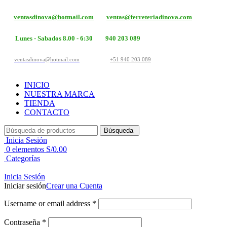
ventasdinova@hotmail.com
ventas@ferreteriadinova.com
Lunes - Sabados 8.00 - 6:30
940 203 089
ventasdinova@hotmail.com
+51 940 203 089
INICIO
NUESTRA MARCA
TIENDA
CONTACTO
Búsqueda
Inicia Sesión
0
elementos
S/
0.00
Categorías
Inicia Sesión
Iniciar sesión
Crear una Cuenta
Username or email address
*
Contraseña
*