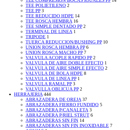
TEE COMPRESION BOCAS IGUALES PP
14
TEE POLIETILENO
2
TEE PP
3
TEE REDUCIDO HDPE
14
TEE ROSCA HEMBRA
16
TEE SIMPLE DENTADO PP
2
TERMINAL DE LINEA
1
TRIPODE
1
TUERCA REDUCCION/BUSHING PP
10
UNION ROSCA HEMBRA PP
6
UNION ROSCA MACHO PP
7
VALVULA ACOPLE RAPIDO PP
2
VALVULA DE AIRE DOBLE EFECTO
1
VALVULA DE AIRE SIMPLE EFECTO
2
VALVULA DE BOLA HDPE
8
VALVULA DE LINEA PP
1
VALVULA RAMAL PP
3
VALVULLA OBLICUA PP
2
HERRAJERIA
444
ABRAZADERA DE OREJA
37
ABRAZADERA FIERRO FUNDIDO
5
ABRAZADERA P/CANALETA
3
ABRAZADERA P/RIEL STRUT
6
ABRAZADERAS SIN FIN
14
ABRAZADERAS SIN FIN INOXIDABLE
7