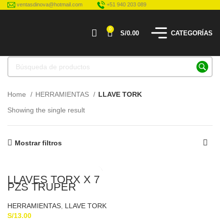
ventasdinova@hotmail.com
+51 940 203 089
0
S/
0.00
CATEGORÍAS
Home
HERRAMIENTAS
LLAVE TORK
Showing the single result
Mostrar filtros
LLAVES TORX X 7
PZS TRUPER
15552
HERRAMIENTAS
,
LLAVE TORK
S/
13.00