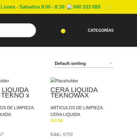
Lunes - Sabados 8.00 - 6:30
940 203 089
CATEGORÍAS
0
 LIQUIDA
CERA LIQUIDA
 TEKNO x
TEKNOWAX
L
NEGRA
AUTOBRILLANTE
OS DE LIMPIEZA
,
ARTICULOS DE LIMPIEZA
,
TEKNO x 330ML
QUIDA
CERA LIQUIDA
S/
3.92
Add To Cart
Add To Cart
57
Cód.:
6759