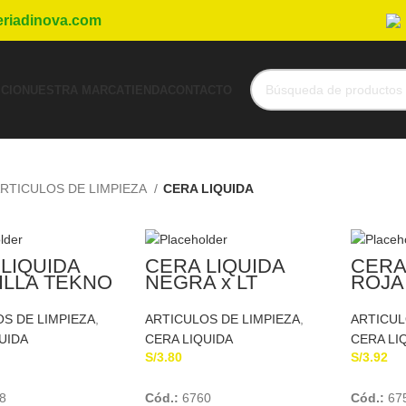
eriadinova.com
ICIO
NUESTRA MARCA
TIENDA
CONTACTO
RTICULOS DE LIMPIEZA
CERA LIQUIDA
LIQUIDA
CERA LIQUIDA
CERA
ILLA TEKNO
NEGRA x LT
ROJA
 ML
ECOLIMPE
330M
S DE LIMPIEZA
,
ARTICULOS DE LIMPIEZA
,
ARTICUL
UIDA
CERA LIQUIDA
CERA LI
S/
3.80
S/
3.92
Add To Cart
Add To Cart
8
Cód.:
6760
Cód.:
67