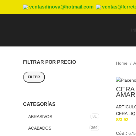
ventasdinova@hotmail.com
ventas@ferret
IN
FILTRAR POR PRECIO
Home
A
FILTER
CERA 
AMAR
x 330
CATEGORÍAS
ARTICULO
CERA LIQ
ABRASIVOS
81
S/
3.92
ACABADOS
369
Cód.:
675