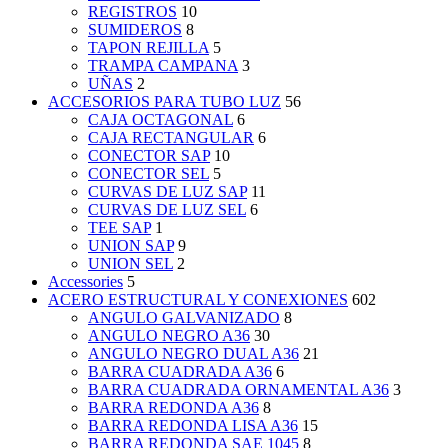
REGISTROS
10
SUMIDEROS
8
TAPON REJILLA
5
TRAMPA CAMPANA
3
UÑAS
2
ACCESORIOS PARA TUBO LUZ
56
CAJA OCTAGONAL
6
CAJA RECTANGULAR
6
CONECTOR SAP
10
CONECTOR SEL
5
CURVAS DE LUZ SAP
11
CURVAS DE LUZ SEL
6
TEE SAP
1
UNION SAP
9
UNION SEL
2
Accessories
5
ACERO ESTRUCTURAL Y CONEXIONES
602
ANGULO GALVANIZADO
8
ANGULO NEGRO A36
30
ANGULO NEGRO DUAL A36
21
BARRA CUADRADA A36
6
BARRA CUADRADA ORNAMENTAL A36
3
BARRA REDONDA A36
8
BARRA REDONDA LISA A36
15
BARRA REDONDA SAE 1045
8