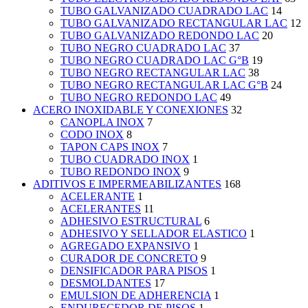
TUBO GALVANIZADO CUADRADO LAC
14
TUBO GALVANIZADO RECTANGULAR LAC
12
TUBO GALVANIZADO REDONDO LAC
20
TUBO NEGRO CUADRADO LAC
37
TUBO NEGRO CUADRADO LAC G°B
19
TUBO NEGRO RECTANGULAR LAC
38
TUBO NEGRO RECTANGULAR LAC G°B
24
TUBO NEGRO REDONDO LAC
49
ACERO INOXIDABLE Y CONEXIONES
32
CANOPLA INOX
7
CODO INOX
8
TAPON CAPS INOX
7
TUBO CUADRADO INOX
1
TUBO REDONDO INOX
9
ADITIVOS E IMPERMEABILIZANTES
168
ACELERANTE
1
ACELERANTES
11
ADHESIVO ESTRUCTURAL
6
ADHESIVO Y SELLADOR ELASTICO
1
AGREGADO EXPANSIVO
1
CURADOR DE CONCRETO
9
DENSIFICADOR PARA PISOS
1
DESMOLDANTES
17
EMULSION DE ADHERENCIA
1
ENDURECEDOR DE PISOS
1