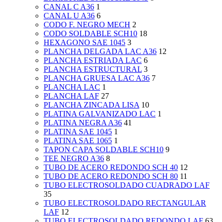
CANAL C A36
1
CANAL U A36
6
CODO F. NEGRO MECH
2
CODO SOLDABLE SCH10
18
HEXAGONO SAE 1045
3
PLANCHA DELGADA LAC A36
12
PLANCHA ESTRIADA LAC
6
PLANCHA ESTRUCTURAL
3
PLANCHA GRUESA LAC A36
7
PLANCHA LAC
1
PLANCHA LAF
27
PLANCHA ZINCADA LISA
10
PLATINA GALVANIZADO LAC
1
PLATINA NEGRA A36
41
PLATINA SAE 1045
1
PLATINA SAE 1065
1
TAPON CAPA SOLDABLE SCH10
9
TEE NEGRO A36
8
TUBO DE ACERO REDONDO SCH 40
12
TUBO DE ACERO REDONDO SCH 80
11
TUBO ELECTROSOLDADO CUADRADO LAF
35
TUBO ELECTROSOLDADO RECTANGULAR
LAF
12
TUBO ELECTROSOLDADO REDONDO LAF
63