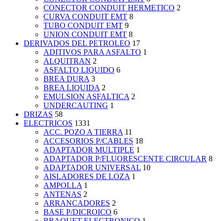
CONECTOR CONDUIT HERMETICO
2
CURVA CONDUIT EMT
8
TUBO CONDUIT EMT
9
UNION CONDUIT EMT
8
DERIVADOS DEL PETROLEO
17
ADITIVOS PARA ASFALTO
1
ALQUITRAN
2
ASFALTO LIQUIDO
6
BREA DURA
3
BREA LIQUIDA
2
EMULSION ASFALTICA
2
UNDERCAUTING
1
DRIZAS
58
ELECTRICOS
1331
ACC. POZO A TIERRA
11
ACCESORIOS P/CABLES
18
ADAPTADOR MULTIPLE
1
ADAPTADOR P/FLUORESCENTE CIRCULAR
8
ADAPTADOR UNIVERSAL
10
AISLADORES DE LOZA
1
AMPOLLA
1
ANTENAS
2
ARRANCADORES
2
BASE P/DICROICO
6
BRAQUET ELECTRONICO
1