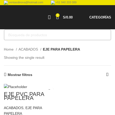
ventasdinova@hotmail.com
+51 940 203 089
0
S/
0.00
CATEGORÍAS
Home
ACABADOS
EJE PARA PAPELERA
Showing the single result
Mostrar filtros
EJE PVC PARA
PAPELERA
ACABADOS
,
EJE PARA
PAPELERA