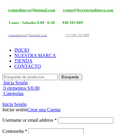
ventasdinova@hotmail.com
ventas@ferreteriadinova.com
Lunes - Sabados 8.00 - 6:30
940 203 089
ventasdinova@hotmail.com
+51 940 203 089
INICIO
NUESTRA MARCA
TIENDA
CONTACTO
Búsqueda
Inicia Sesión
0
elementos
S/
0.00
Categorías
Inicia Sesión
Iniciar sesión
Crear una Cuenta
Username or email address
*
Contraseña
*