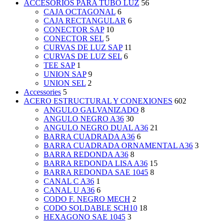
ACCESORIOS PARA TUBO LUZ
56
CAJA OCTAGONAL
6
CAJA RECTANGULAR
6
CONECTOR SAP
10
CONECTOR SEL
5
CURVAS DE LUZ SAP
11
CURVAS DE LUZ SEL
6
TEE SAP
1
UNION SAP
9
UNION SEL
2
Accessories
5
ACERO ESTRUCTURAL Y CONEXIONES
602
ANGULO GALVANIZADO
8
ANGULO NEGRO A36
30
ANGULO NEGRO DUAL A36
21
BARRA CUADRADA A36
6
BARRA CUADRADA ORNAMENTAL A36
3
BARRA REDONDA A36
8
BARRA REDONDA LISA A36
15
BARRA REDONDA SAE 1045
8
CANAL C A36
1
CANAL U A36
6
CODO F. NEGRO MECH
2
CODO SOLDABLE SCH10
18
HEXAGONO SAE 1045
3