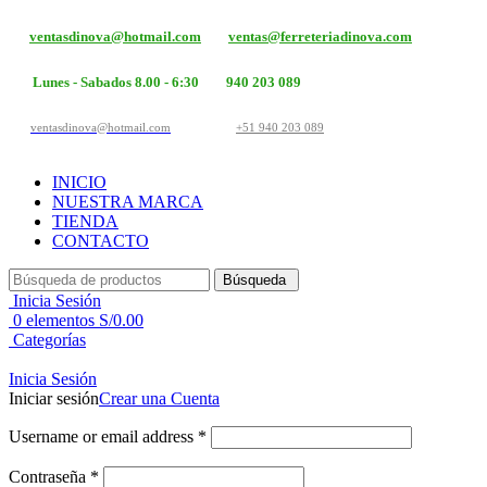
ventasdinova@hotmail.com
ventas@ferreteriadinova.com
Lunes - Sabados 8.00 - 6:30
940 203 089
ventasdinova@hotmail.com
+51 940 203 089
INICIO
NUESTRA MARCA
TIENDA
CONTACTO
Búsqueda
Inicia Sesión
0
elementos
S/
0.00
Categorías
Inicia Sesión
Iniciar sesión
Crear una Cuenta
Username or email address
*
Contraseña
*