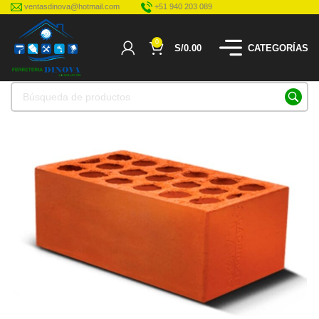
ventasdinova@hotmail.com
+51 940 203 089
0
S/
0.00
CATEGORÍAS