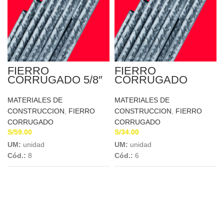
FIERRO
FIERRO
CORRUGADO 5/8″
CORRUGADO
X 9MTS
12MM X 9MTS
SIDERPERU
SIDERPERU
MATERIALES DE
MATERIALES DE
CONSTRUCCION
,
FIERRO
CONSTRUCCION
,
FIERRO
CORRUGADO
CORRUGADO
S/
59.00
S/
34.00
UM:
unidad
UM:
unidad
Cód.:
8
Cód.:
6