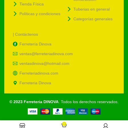
Tienda Física
Tuberias en general
Políticas y condiciones
Categorías generales
| Contáctenos
Ferretería Dinova
ventas@ferreteriadinova.com
ventasdinova@hotmail.com
Ferreteriadinova.com
Ferreteria Dinova
© 2023 Ferreteria DINOVA
. Todos los derechos reservados.
0