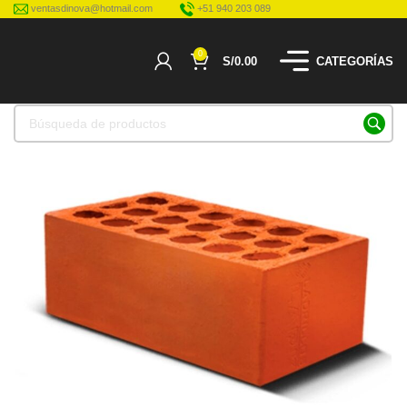
ventasdinova@hotmail.com
+51 940 203 089
0
S/
0.00
CATEGORÍAS