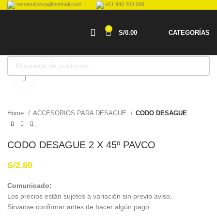
ventasdinova@hotmail.com
+51 940 203 089
0
S/
0.00
CATEGORÍAS
Haga Click para agrandar
Home
ACCESORIOS PARA DESAGUE
CODO DESAGUE
CODO DESAGUE 2 X 45º PAVCO
S/
2.80
Comunicado:
Los precios están sujetos a variación sin previo aviso.
Sirvanse confirmar antes de hacer algún pago.