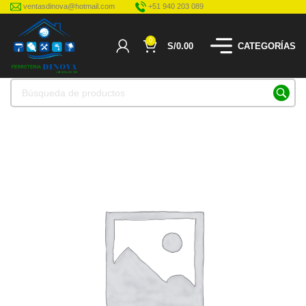
ventasdinova@hotmail.com
+51 940 203 089
0
S/
0.00
CATEGORÍAS