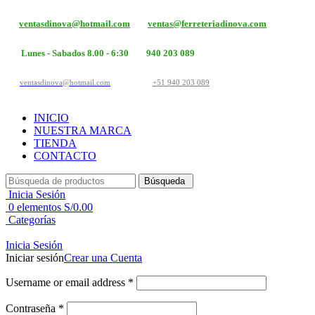
ventasdinova@hotmail.com
ventas@ferreteriadinova.com
Lunes - Sabados 8.00 - 6:30
940 203 089
ventasdinova@hotmail.com
+51 940 203 089
INICIO
NUESTRA MARCA
TIENDA
CONTACTO
Búsqueda
Inicia Sesión
0
elementos
S/
0.00
Categorías
Inicia Sesión
Iniciar sesión
Crear una Cuenta
Username or email address
*
Contraseña
*