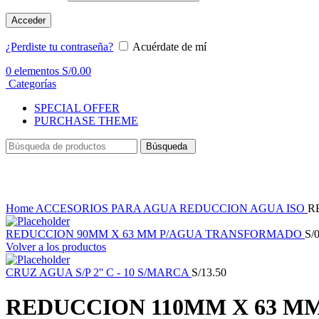
Acceder
¿Perdiste tu contraseña?
Acuérdate de mí
0
elementos
S/
0.00
Categorías
SPECIAL OFFER
PURCHASE THEME
Búsqueda
Haga Click para agrandar
Home
ACCESORIOS PARA AGUA
REDUCCION AGUA ISO
R
REDUCCION 90MM X 63 MM P/AGUA TRANSFORMADO
S/
0
Volver a los productos
CRUZ AGUA S/P 2'' C - 10 S/MARCA
S/
13.50
REDUCCION 110MM X 63 