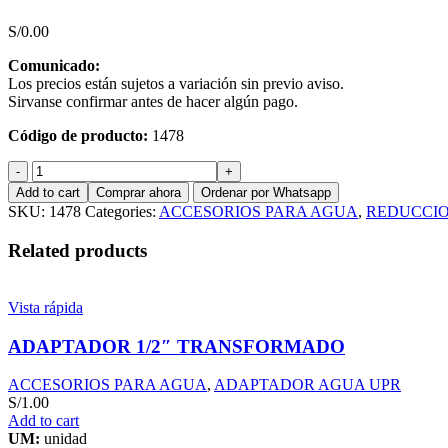
S/
0.00
Comunicado:
Los precios están sujetos a variación sin previo aviso.
Sirvanse confirmar antes de hacer algún pago.
Código de producto:
1478
REDUCCION
110MM
Add to cart
Comprar ahora
Ordenar por Whatsapp
X
SKU:
1478
Categories:
ACCESORIOS PARA AGUA
,
REDUCCIO
63
MM
Related products
P/AGUA
TRANSFORMADO
quantity
Vista rápida
ADAPTADOR 1/2″ TRANSFORMADO
ACCESORIOS PARA AGUA
,
ADAPTADOR AGUA UPR
S/
1.00
Add to cart
UM:
unidad