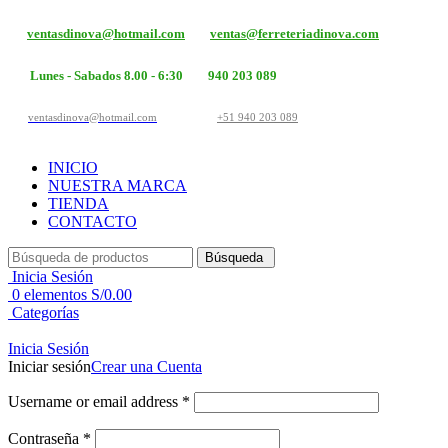
ventasdinova@hotmail.com
ventas@ferreteriadinova.com
Lunes - Sabados 8.00 - 6:30
940 203 089
ventasdinova@hotmail.com
+51 940 203 089
INICIO
NUESTRA MARCA
TIENDA
CONTACTO
Búsqueda
Inicia Sesión
0
elementos
S/
0.00
Categorías
Inicia Sesión
Iniciar sesión
Crear una Cuenta
Username or email address
*
Contraseña
*