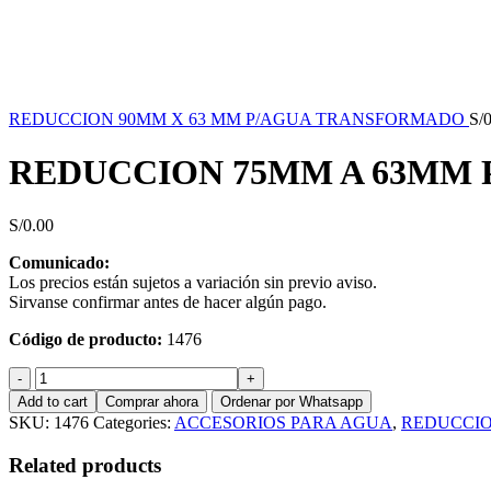
REDUCCION 90MM X 63 MM P/AGUA TRANSFORMADO
S/
0
REDUCCION 75MM A 63MM
S/
0.00
Comunicado:
Los precios están sujetos a variación sin previo aviso.
Sirvanse confirmar antes de hacer algún pago.
Código de producto:
1476
REDUCCION
75MM
Add to cart
Comprar ahora
Ordenar por Whatsapp
A
SKU:
1476
Categories:
ACCESORIOS PARA AGUA
,
REDUCCIO
63MM
P/AGUA
Related products
TRANSFORMADO