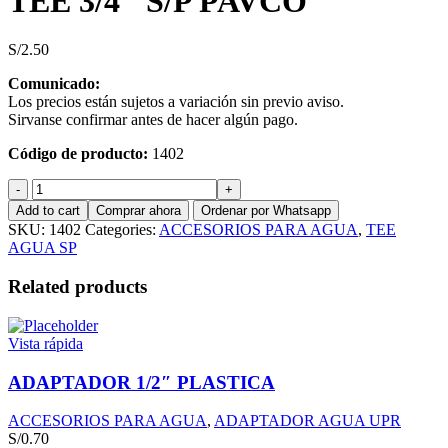
TEE 3/4″ S/P PAVCO
S/
2.50
Comunicado:
Los precios están sujetos a variación sin previo aviso.
Sirvanse confirmar antes de hacer algún pago.
Código de producto:
1402
TEE
3/4"
Add to cart
Comprar ahora
Ordenar por Whatsapp
S/P
SKU:
1402
Categories:
ACCESORIOS PARA AGUA
,
TEE
PAVCO
AGUA SP
quantity
Related products
Vista rápida
ADAPTADOR 1/2″ PLASTICA
ACCESORIOS PARA AGUA
,
ADAPTADOR AGUA UPR
S/
0.70