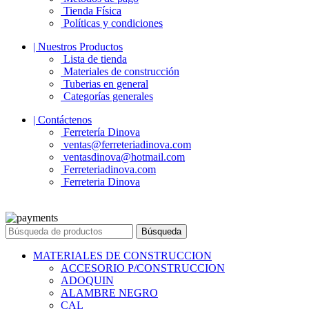
Tienda Física
Políticas y condiciones
| Nuestros Productos
Lista de tienda
Materiales de construcción
Tuberias en general
Categorías generales
| Contáctenos
Ferretería Dinova
ventas@ferreteriadinova.com
ventasdinova@hotmail.com
Ferreteriadinova.com
Ferreteria Dinova
© 2023 Ferreteria DINOVA
. Todos los derechos reservados.
Búsqueda
MATERIALES DE CONSTRUCCION
ACCESORIO P/CONSTRUCCION
ADOQUIN
ALAMBRE NEGRO
CAL