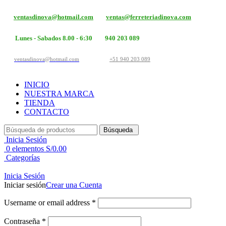
ventasdinova@hotmail.com
ventas@ferreteriadinova.com
Lunes - Sabados 8.00 - 6:30
940 203 089
ventasdinova@hotmail.com
+51 940 203 089
INICIO
NUESTRA MARCA
TIENDA
CONTACTO
Búsqueda
Inicia Sesión
0
elementos
S/
0.00
Categorías
Inicia Sesión
Iniciar sesión
Crear una Cuenta
Username or email address
*
Contraseña
*