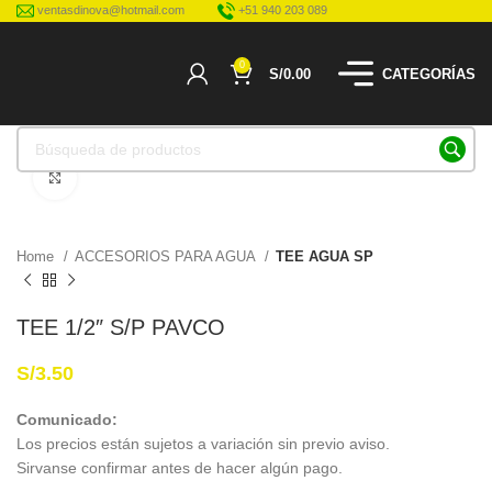
ventasdinova@hotmail.com
+51 940 203 089
0
S/
0.00
CATEGORÍAS
Haga Click para agrandar
Home
ACCESORIOS PARA AGUA
TEE AGUA SP
TEE 1/2″ S/P PAVCO
S/
3.50
Comunicado:
Los precios están sujetos a variación sin previo aviso.
Sirvanse confirmar antes de hacer algún pago.