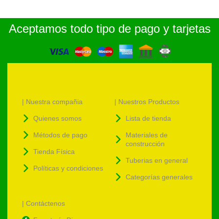
Aceptamos todo tipo de pago y tarjetas
| Nuestra compañia
| Nuestros Productos
Quienes somos
Lista de tienda
Métodos de pago
Materiales de
construcción
Tienda Física
Tuberias en general
Políticas y condiciones
Categorías generales
| Contáctenos