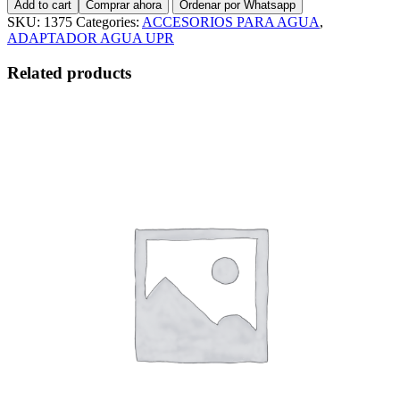
Add to cart
Comprar ahora
Ordenar por Whatsapp
LISO
SKU:
1375
Categories:
ACCESORIOS PARA AGUA
,
S/P
ADAPTADOR AGUA UPR
AMBOS
LADOS
Related products
quantity