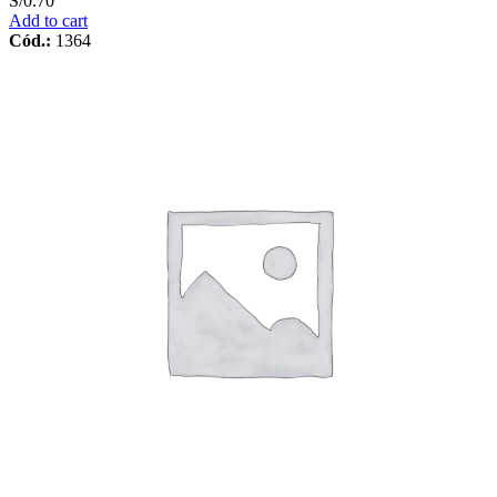
S/
0.70
Add to cart
Cód.:
1364