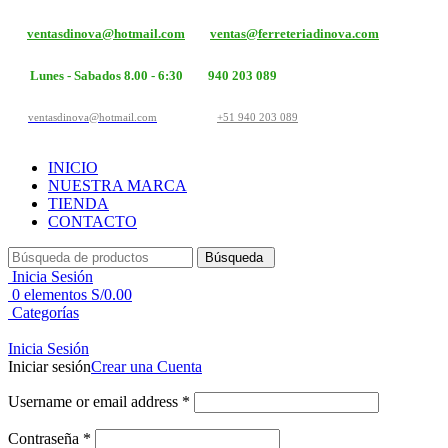
ventasdinova@hotmail.com
ventas@ferreteriadinova.com
Lunes - Sabados 8.00 - 6:30
940 203 089
ventasdinova@hotmail.com
+51 940 203 089
INICIO
NUESTRA MARCA
TIENDA
CONTACTO
Búsqueda
Inicia Sesión
0
elementos
S/
0.00
Categorías
Inicia Sesión
Iniciar sesión
Crear una Cuenta
Username or email address
*
Contraseña
*