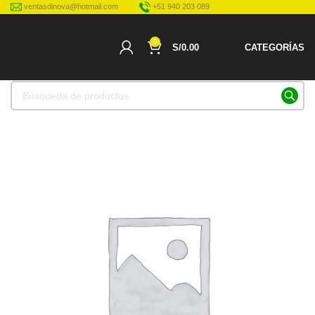
ventasdinova@hotmail.com
+51 940 203 089
0
S/
0.00
CATEGORÍAS